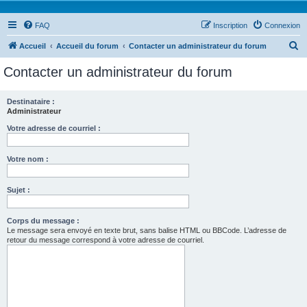
FAQ
Inscription
Connexion
R
Accueil
Accueil du forum
Contacter un administrateur du forum
e
Contacter un administrateur du forum
c
h
Destinataire :
Administrateur
e
r
Votre adresse de courriel :
c
Votre nom :
h
e
Sujet :
r
Corps du message :
Le message sera envoyé en texte brut, sans balise HTML ou BBCode. L’adresse de
retour du message correspond à votre adresse de courriel.