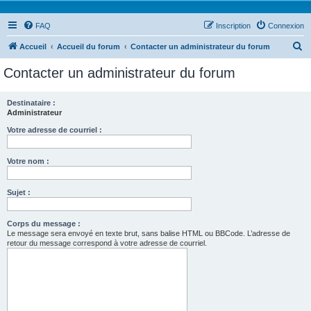
FAQ
Inscription
Connexion
R
Accueil
Accueil du forum
Contacter un administrateur du forum
e
Contacter un administrateur du forum
c
h
Destinataire :
Administrateur
e
r
Votre adresse de courriel :
c
Votre nom :
h
e
Sujet :
r
Corps du message :
Le message sera envoyé en texte brut, sans balise HTML ou BBCode. L’adresse de
retour du message correspond à votre adresse de courriel.