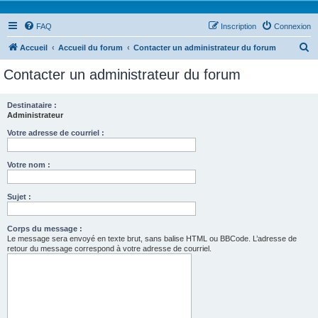
FAQ
Inscription
Connexion
R
Accueil
Accueil du forum
Contacter un administrateur du forum
e
Contacter un administrateur du forum
c
h
Destinataire :
Administrateur
e
r
Votre adresse de courriel :
c
Votre nom :
h
e
Sujet :
r
Corps du message :
Le message sera envoyé en texte brut, sans balise HTML ou BBCode. L’adresse de
retour du message correspond à votre adresse de courriel.