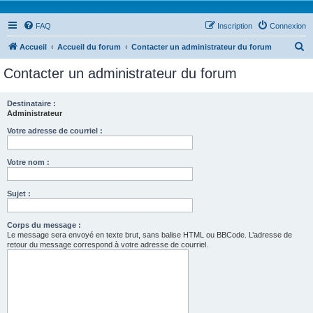
FAQ
Inscription
Connexion
R
Accueil
Accueil du forum
Contacter un administrateur du forum
e
Contacter un administrateur du forum
c
h
Destinataire :
Administrateur
e
r
Votre adresse de courriel :
c
Votre nom :
h
e
Sujet :
r
Corps du message :
Le message sera envoyé en texte brut, sans balise HTML ou BBCode. L’adresse de
retour du message correspond à votre adresse de courriel.