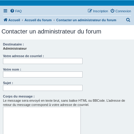
FAQ
Inscription
Connexion
R
Accueil
Accueil du forum
Contacter un administrateur du forum
e
Contacter un administrateur du forum
c
h
Destinataire :
Administrateur
e
r
Votre adresse de courriel :
c
Votre nom :
h
e
Sujet :
r
Corps du message :
Le message sera envoyé en texte brut, sans balise HTML ou BBCode. L’adresse de
retour du message correspond à votre adresse de courriel.