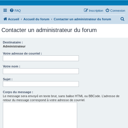
FAQ
Inscription
Connexion
R
Accueil
Accueil du forum
Contacter un administrateur du forum
e
Contacter un administrateur du forum
c
h
Destinataire :
Administrateur
e
r
Votre adresse de courriel :
c
Votre nom :
h
e
Sujet :
r
Corps du message :
Le message sera envoyé en texte brut, sans balise HTML ou BBCode. L’adresse de
retour du message correspond à votre adresse de courriel.