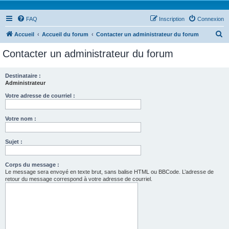
FAQ
Inscription
Connexion
R
Accueil
Accueil du forum
Contacter un administrateur du forum
e
Contacter un administrateur du forum
c
h
Destinataire :
Administrateur
e
r
Votre adresse de courriel :
c
Votre nom :
h
e
Sujet :
r
Corps du message :
Le message sera envoyé en texte brut, sans balise HTML ou BBCode. L’adresse de
retour du message correspond à votre adresse de courriel.