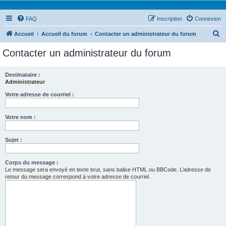
FAQ
Inscription
Connexion
R
Accueil
Accueil du forum
Contacter un administrateur du forum
e
Contacter un administrateur du forum
c
h
Destinataire :
Administrateur
e
r
Votre adresse de courriel :
c
Votre nom :
h
e
Sujet :
r
Corps du message :
Le message sera envoyé en texte brut, sans balise HTML ou BBCode. L’adresse de
retour du message correspond à votre adresse de courriel.