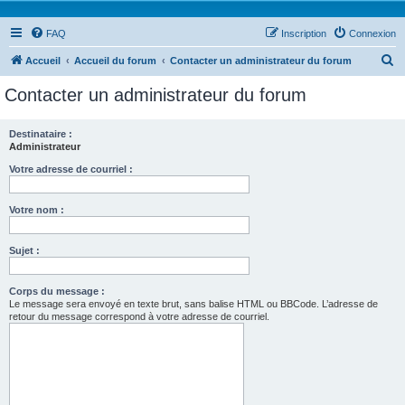
FAQ
Inscription
Connexion
R
Accueil
Accueil du forum
Contacter un administrateur du forum
e
Contacter un administrateur du forum
c
h
Destinataire :
Administrateur
e
r
Votre adresse de courriel :
c
Votre nom :
h
e
Sujet :
r
Corps du message :
Le message sera envoyé en texte brut, sans balise HTML ou BBCode. L’adresse de
retour du message correspond à votre adresse de courriel.