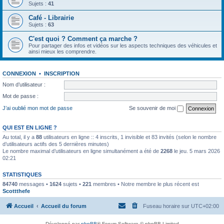
Sujets :
41
Café - Librairie
Sujets :
63
C'est quoi ? Comment ça marche ?
Pour partager des infos et vidéos sur les aspects techniques des véhicules et
ainsi mieux les comprendre.
CONNEXION
•
INSCRIPTION
Nom d’utilisateur :
Mot de passe :
J’ai oublié mon mot de passe
Se souvenir de moi
QUI EST EN LIGNE ?
Au total, il y a
88
utilisateurs en ligne :: 4 inscrits, 1 invisible et 83 invités (selon le nombre
d’utilisateurs actifs des 5 dernières minutes)
Le nombre maximal d’utilisateurs en ligne simultanément a été de
2268
le jeu. 5 mars 2026
02:21
STATISTIQUES
84740
messages •
1624
sujets •
221
membres • Notre membre le plus récent est
Scottthefe
Accueil
Accueil du forum
Fuseau horaire sur
UTC+02:00
Développé par
phpBB
® Forum Software © phpBB Limited