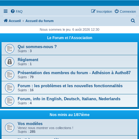
FAQ
Inscription
Connexion
R
Accueil
Accueil du forum
e
Nous sommes le jeu. 6 août 2026 12:30
c
Le Forum et l'Association
h
Qui sommes-nous ?
e
Sujets :
3
r
Règlement
Sujets :
1
c
Présentation des membres du forum - Adhésion à Autho87
h
Sujets :
79
e
Forum : les problèmes et les nouvelles fonctionnalités
r
Sujets :
16
Forum, info in English, Deutsch, Italiano, Nederlands
Sujets :
4
Nos minis au 1/87ième
Vos modèles
Venez nous montrer vos collections !
Sujets :
285