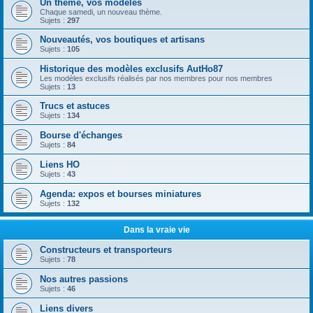
Un thème, vos modèles
Chaque samedi, un nouveau thème.
Sujets :
297
Nouveautés, vos boutiques et artisans
Sujets :
105
Historique des modèles exclusifs AutHo87
Les modèles exclusifs réalisés par nos membres pour nos membres
Sujets :
13
Trucs et astuces
Sujets :
134
Bourse d'échanges
Sujets :
84
Liens HO
Sujets :
43
Agenda: expos et bourses miniatures
Sujets :
132
Dans la vraie vie
Constructeurs et transporteurs
Sujets :
78
Nos autres passions
Sujets :
46
Liens divers