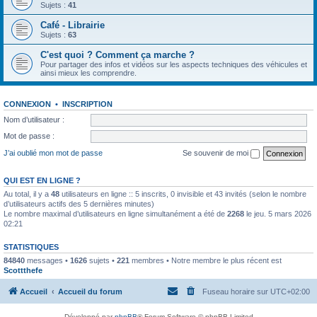
Sujets :
41
Café - Librairie
Sujets :
63
C'est quoi ? Comment ça marche ?
Pour partager des infos et vidéos sur les aspects techniques des véhicules et
ainsi mieux les comprendre.
CONNEXION
•
INSCRIPTION
Nom d’utilisateur :
Mot de passe :
J’ai oublié mon mot de passe
Se souvenir de moi
QUI EST EN LIGNE ?
Au total, il y a
48
utilisateurs en ligne :: 5 inscrits, 0 invisible et 43 invités (selon le nombre
d’utilisateurs actifs des 5 dernières minutes)
Le nombre maximal d’utilisateurs en ligne simultanément a été de
2268
le jeu. 5 mars 2026
02:21
STATISTIQUES
84840
messages •
1626
sujets •
221
membres • Notre membre le plus récent est
Scottthefe
Accueil
Accueil du forum
Fuseau horaire sur
UTC+02:00
Développé par
phpBB
® Forum Software © phpBB Limited