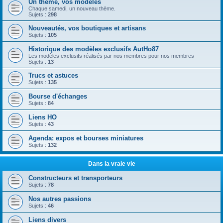
Un thème, vos modèles
Chaque samedi, un nouveau thème.
Sujets :
298
Nouveautés, vos boutiques et artisans
Sujets :
105
Historique des modèles exclusifs AutHo87
Les modèles exclusifs réalisés par nos membres pour nos membres
Sujets :
13
Trucs et astuces
Sujets :
135
Bourse d'échanges
Sujets :
84
Liens HO
Sujets :
43
Agenda: expos et bourses miniatures
Sujets :
132
Dans la vraie vie
Constructeurs et transporteurs
Sujets :
78
Nos autres passions
Sujets :
46
Liens divers