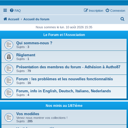
FAQ
Inscription
Connexion
R
Accueil
Accueil du forum
e
Nous sommes le lun. 10 août 2026 15:35
c
Le Forum et l'Association
h
Qui sommes-nous ?
e
Sujets :
3
r
Règlement
Sujets :
1
c
Présentation des membres du forum - Adhésion à Autho87
h
Sujets :
79
e
Forum : les problèmes et les nouvelles fonctionnalités
r
Sujets :
16
Forum, info in English, Deutsch, Italiano, Nederlands
Sujets :
4
Nos minis au 1/87ième
Vos modèles
Venez nous montrer vos collections !
Sujets :
285