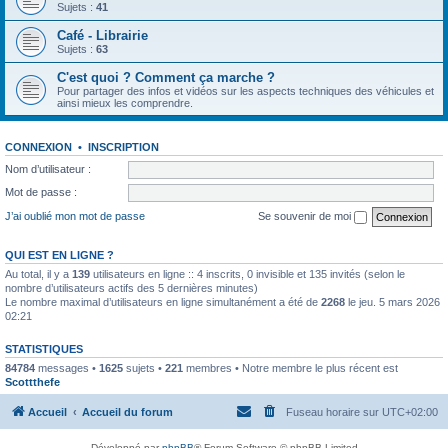
Sujets :
41
Café - Librairie
Sujets :
63
C'est quoi ? Comment ça marche ?
Pour partager des infos et vidéos sur les aspects techniques des véhicules et
ainsi mieux les comprendre.
CONNEXION
•
INSCRIPTION
Nom d’utilisateur :
Mot de passe :
J’ai oublié mon mot de passe
Se souvenir de moi
QUI EST EN LIGNE ?
Au total, il y a
139
utilisateurs en ligne :: 4 inscrits, 0 invisible et 135 invités (selon le
nombre d’utilisateurs actifs des 5 dernières minutes)
Le nombre maximal d’utilisateurs en ligne simultanément a été de
2268
le jeu. 5 mars 2026
02:21
STATISTIQUES
84784
messages •
1625
sujets •
221
membres • Notre membre le plus récent est
Scottthefe
Accueil
Accueil du forum
Fuseau horaire sur
UTC+02:00
Développé par
phpBB
® Forum Software © phpBB Limited