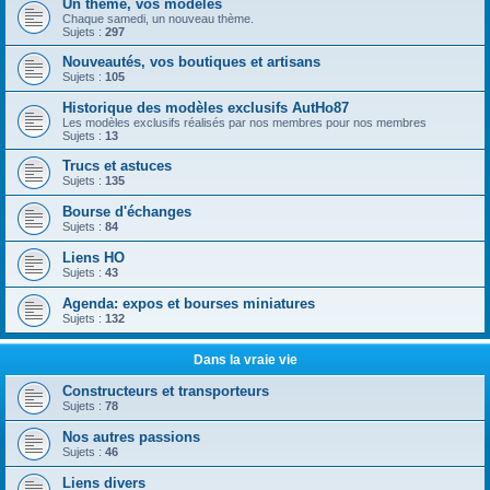
Un thème, vos modèles
Chaque samedi, un nouveau thème.
Sujets :
297
Nouveautés, vos boutiques et artisans
Sujets :
105
Historique des modèles exclusifs AutHo87
Les modèles exclusifs réalisés par nos membres pour nos membres
Sujets :
13
Trucs et astuces
Sujets :
135
Bourse d'échanges
Sujets :
84
Liens HO
Sujets :
43
Agenda: expos et bourses miniatures
Sujets :
132
Dans la vraie vie
Constructeurs et transporteurs
Sujets :
78
Nos autres passions
Sujets :
46
Liens divers