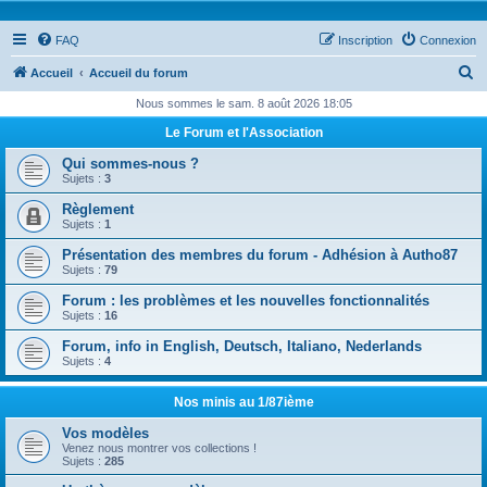
FAQ
Inscription
Connexion
R
Accueil
Accueil du forum
e
Nous sommes le sam. 8 août 2026 18:05
c
Le Forum et l'Association
h
Qui sommes-nous ?
e
Sujets :
3
r
Règlement
Sujets :
1
c
Présentation des membres du forum - Adhésion à Autho87
h
Sujets :
79
e
Forum : les problèmes et les nouvelles fonctionnalités
r
Sujets :
16
Forum, info in English, Deutsch, Italiano, Nederlands
Sujets :
4
Nos minis au 1/87ième
Vos modèles
Venez nous montrer vos collections !
Sujets :
285