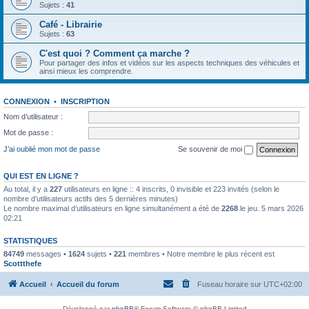
Sujets :
41
Café - Librairie
Sujets :
63
C'est quoi ? Comment ça marche ?
Pour partager des infos et vidéos sur les aspects techniques des véhicules et
ainsi mieux les comprendre.
CONNEXION
•
INSCRIPTION
Nom d’utilisateur :
Mot de passe :
J’ai oublié mon mot de passe
Se souvenir de moi
QUI EST EN LIGNE ?
Au total, il y a
227
utilisateurs en ligne :: 4 inscrits, 0 invisible et 223 invités (selon le
nombre d’utilisateurs actifs des 5 dernières minutes)
Le nombre maximal d’utilisateurs en ligne simultanément a été de
2268
le jeu. 5 mars 2026
02:21
STATISTIQUES
84749
messages •
1624
sujets •
221
membres • Notre membre le plus récent est
Scottthefe
Accueil
Accueil du forum
Fuseau horaire sur
UTC+02:00
Développé par
phpBB
® Forum Software © phpBB Limited