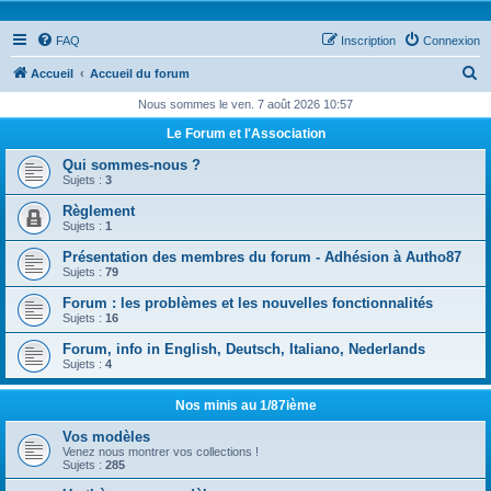
FAQ
Inscription
Connexion
R
Accueil
Accueil du forum
e
Nous sommes le ven. 7 août 2026 10:57
c
Le Forum et l'Association
h
Qui sommes-nous ?
e
Sujets :
3
r
Règlement
Sujets :
1
c
Présentation des membres du forum - Adhésion à Autho87
h
Sujets :
79
e
Forum : les problèmes et les nouvelles fonctionnalités
r
Sujets :
16
Forum, info in English, Deutsch, Italiano, Nederlands
Sujets :
4
Nos minis au 1/87ième
Vos modèles
Venez nous montrer vos collections !
Sujets :
285