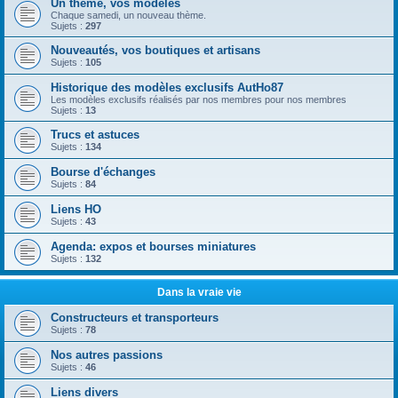
Un thème, vos modèles
Chaque samedi, un nouveau thème.
Sujets :
297
Nouveautés, vos boutiques et artisans
Sujets :
105
Historique des modèles exclusifs AutHo87
Les modèles exclusifs réalisés par nos membres pour nos membres
Sujets :
13
Trucs et astuces
Sujets :
134
Bourse d'échanges
Sujets :
84
Liens HO
Sujets :
43
Agenda: expos et bourses miniatures
Sujets :
132
Dans la vraie vie
Constructeurs et transporteurs
Sujets :
78
Nos autres passions
Sujets :
46
Liens divers