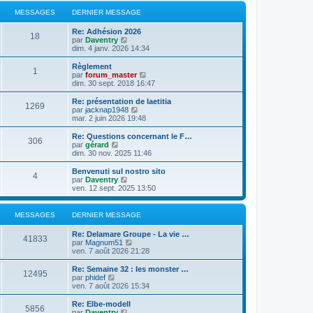
MESSAGES
DERNIER MESSAGE
Re: Adhésion 2026
18
C
par
Daventry
o
dim. 4 janv. 2026 14:34
n
s
Règlement
1
u
C
par
forum_master
l
o
dim. 30 sept. 2018 16:47
t
n
e
s
Re: présentation de laetitia
1269
r
u
C
par
jacknap1948
l
l
o
mar. 2 juin 2026 19:48
e
t
n
d
e
s
Re: Questions concernant le F…
e
306
r
u
C
par
gérard
r
l
l
o
dim. 30 nov. 2025 11:46
n
e
t
n
i
d
e
s
Benvenuti sul nostro sito
e
e
4
r
u
C
par
Daventry
r
r
l
l
o
ven. 12 sept. 2025 13:50
m
n
e
t
n
e
i
d
e
s
s
e
e
r
u
MESSAGES
DERNIER MESSAGE
s
r
r
l
l
a
m
n
e
t
g
e
Re: Delamare Groupe - La vie …
i
d
e
41833
e
C
s
par
Magnum51
e
e
r
o
s
ven. 7 août 2026 21:28
r
r
l
n
a
m
n
e
s
g
e
Re: Semaine 32 : les monster …
i
d
12495
u
e
C
s
par
phidef
e
e
l
o
s
ven. 7 août 2026 15:34
r
r
t
n
a
m
n
e
s
g
e
Re: Elbe-modell
i
5856
r
u
e
s
C
par
Daventry
e