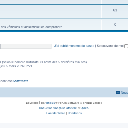
63
0
 des véhicules et ainsi mieux les comprendre.
J’ai oublié mon mot de passe
|
Se souvenir de moi
ités (selon le nombre d’utilisateurs actifs des 5 dernières minutes)
 jeu. 5 mars 2026 02:21
écent est
Scottthefe
Nous
Développé par
phpBB
® Forum Software © phpBB Limited
Traduction française officielle
©
Qiaeru
Confidentialité
|
Conditions