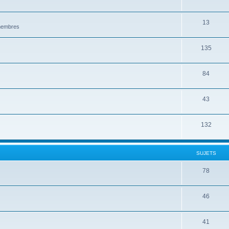
13
 membres
135
84
43
132
SUJETS
78
46
41