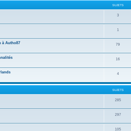
SUJETS
3
1
n à Autho87
79
nalités
16
rlands
4
SUJETS
285
297
105