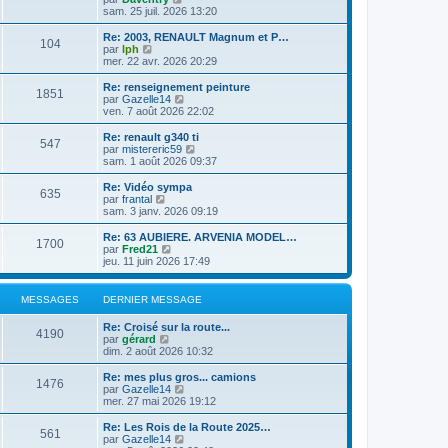
l
l
s
o
sam. 25 juil. 2026 13:20
r
e
t
a
n
m
d
e
g
s
e
Re: 2003, RENAULT Magnum et P…
e
104
r
e
u
C
s
par
lph
r
l
l
o
s
mer. 22 avr. 2026 20:29
n
e
t
n
a
i
d
e
s
g
Re: renseignement peinture
e
e
1851
r
u
e
C
par
Gazelle14
r
r
l
l
o
ven. 7 août 2026 22:02
m
n
e
t
n
e
i
d
e
s
Re: renault g340 ti
s
e
e
547
r
u
C
par
mistereric59
s
r
r
l
l
o
sam. 1 août 2026 09:37
a
m
n
e
t
n
g
e
i
d
e
s
e
Re: Vidéo sympa
s
e
e
635
r
u
C
par
frantal
s
r
r
l
l
o
sam. 3 janv. 2026 09:19
a
m
n
e
t
n
g
e
i
d
e
s
e
Re: 63 AUBIERE. ARVENIA MODEL…
s
e
e
1700
r
u
C
par
Fred21
s
r
r
l
l
o
jeu. 11 juin 2026 17:49
a
m
n
e
t
n
g
e
i
d
e
s
e
s
e
e
r
u
MESSAGES
DERNIER MESSAGE
s
r
r
l
l
a
m
n
e
t
g
e
Re: Croisé sur la route...
i
d
e
4190
e
C
s
par
gérard
e
e
r
o
s
dim. 2 août 2026 10:32
r
r
l
n
a
m
n
e
s
g
e
Re: mes plus gros... camions
i
d
1476
u
e
C
s
par
Gazelle14
e
e
l
o
s
mer. 27 mai 2026 19:12
r
r
t
n
a
m
n
e
s
g
e
Re: Les Rois de la Route 2025…
i
561
r
u
e
s
C
par
Gazelle14
e
l
l