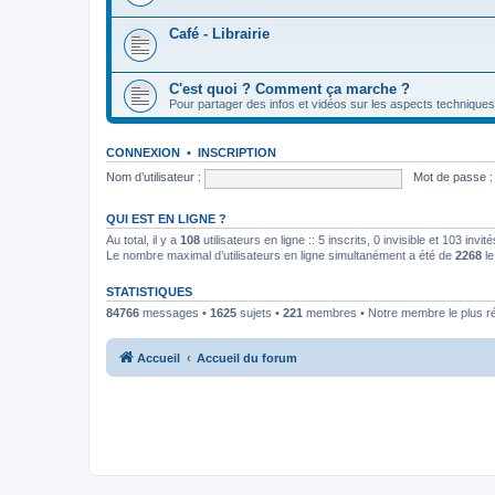
Café - Librairie
C'est quoi ? Comment ça marche ?
Pour partager des infos et vidéos sur les aspects techniques
CONNEXION
•
INSCRIPTION
Nom d’utilisateur :
Mot de passe :
QUI EST EN LIGNE ?
Au total, il y a
108
utilisateurs en ligne :: 5 inscrits, 0 invisible et 103 inv
Le nombre maximal d’utilisateurs en ligne simultanément a été de
2268
le
STATISTIQUES
84766
messages •
1625
sujets •
221
membres • Notre membre le plus r
Accueil
Accueil du forum