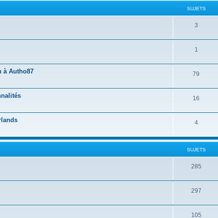
SUJETS
3
1
n à Autho87
79
nalités
16
rlands
4
SUJETS
285
297
105