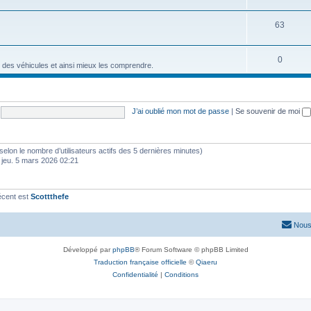
63
0
 des véhicules et ainsi mieux les comprendre.
J’ai oublié mon mot de passe
|
Se souvenir de moi
és (selon le nombre d’utilisateurs actifs des 5 dernières minutes)
 jeu. 5 mars 2026 02:21
écent est
Scottthefe
Nous
Développé par
phpBB
® Forum Software © phpBB Limited
Traduction française officielle
©
Qiaeru
Confidentialité
|
Conditions