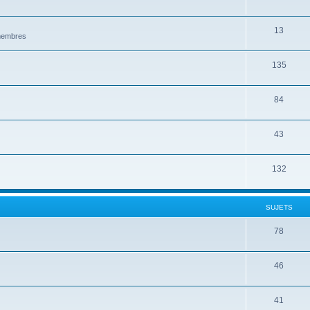
13
 membres
135
84
43
132
SUJETS
78
46
41