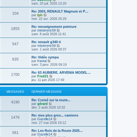
l
l
s
o
sam. 25 juil. 2026 13:20
r
e
t
a
n
m
d
e
g
s
e
Re: 2003, RENAULT Magnum et P…
e
104
r
e
u
C
s
par
lph
r
l
l
o
s
mer. 22 avr. 2026 20:29
n
e
t
n
a
i
d
e
s
g
Re: renseignement peinture
e
e
1855
r
u
e
C
par
mistereric59
r
r
l
l
o
sam. 8 août 2026 11:41
m
n
e
t
n
e
i
d
e
s
Re: renault g340 ti
s
e
e
547
r
u
C
par
mistereric59
s
r
r
l
l
o
sam. 1 août 2026 09:37
a
m
n
e
t
n
g
e
i
d
e
s
e
Re: Vidéo sympa
s
e
e
635
r
u
C
par
frantal
s
r
r
l
l
o
sam. 3 janv. 2026 09:19
a
m
n
e
t
n
g
e
i
d
e
s
e
Re: 63 AUBIERE. ARVENIA MODEL…
s
e
e
1700
r
u
C
par
Fred21
s
r
r
l
l
o
jeu. 11 juin 2026 17:49
a
m
n
e
t
n
g
e
i
d
e
s
e
s
e
e
r
u
MESSAGES
DERNIER MESSAGE
s
r
r
l
l
a
m
n
e
t
g
e
Re: Croisé sur la route...
i
d
e
4190
e
C
s
par
gérard
e
e
r
o
s
dim. 2 août 2026 10:32
r
r
l
n
a
m
n
e
s
g
e
Re: mes plus gros... camions
i
d
1476
u
e
C
s
par
Gazelle14
e
e
l
o
s
mer. 27 mai 2026 19:12
r
r
t
n
a
m
n
e
s
g
e
Re: Les Rois de la Route 2025…
i
561
r
u
e
s
C
par
Gazelle14
e
l
l