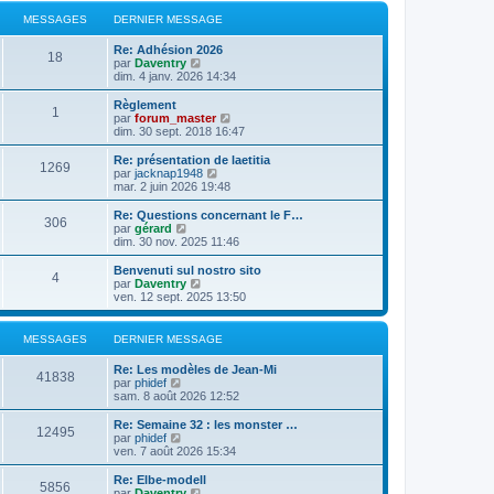
MESSAGES
DERNIER MESSAGE
Re: Adhésion 2026
18
C
par
Daventry
o
dim. 4 janv. 2026 14:34
n
s
Règlement
1
u
C
par
forum_master
l
o
dim. 30 sept. 2018 16:47
t
n
e
s
Re: présentation de laetitia
1269
r
u
C
par
jacknap1948
l
l
o
mar. 2 juin 2026 19:48
e
t
n
d
e
s
Re: Questions concernant le F…
e
306
r
u
C
par
gérard
r
l
l
o
dim. 30 nov. 2025 11:46
n
e
t
n
i
d
e
s
Benvenuti sul nostro sito
e
e
4
r
u
C
par
Daventry
r
r
l
l
o
ven. 12 sept. 2025 13:50
m
n
e
t
n
e
i
d
e
s
s
e
e
r
u
MESSAGES
DERNIER MESSAGE
s
r
r
l
l
a
m
n
e
t
g
e
Re: Les modèles de Jean-Mi
i
d
e
41838
e
C
s
par
phidef
e
e
r
o
s
sam. 8 août 2026 12:52
r
r
l
n
a
m
n
e
s
g
e
Re: Semaine 32 : les monster …
i
d
12495
u
e
C
s
par
phidef
e
e
l
o
s
ven. 7 août 2026 15:34
r
r
t
n
a
m
n
e
s
g
e
Re: Elbe-modell
i
5856
r
u
e
s
C
par
Daventry
e