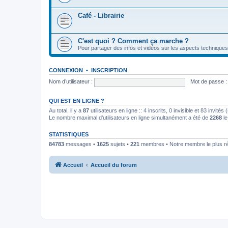
Café - Librairie
C'est quoi ? Comment ça marche ?
Pour partager des infos et vidéos sur les aspects techniques
CONNEXION
•
INSCRIPTION
Nom d’utilisateur :
Mot de passe :
QUI EST EN LIGNE ?
Au total, il y a
87
utilisateurs en ligne :: 4 inscrits, 0 invisible et 83 invit
Le nombre maximal d’utilisateurs en ligne simultanément a été de
2268
le
STATISTIQUES
84783
messages •
1625
sujets •
221
membres • Notre membre le plus r
Accueil
Accueil du forum