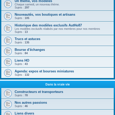
Un thème, vos modèles
Chaque samedi, un nouveau thème.
Sujets :
297
Nouveautés, vos boutiques et artisans
Sujets :
105
Historique des modèles exclusifs AutHo87
Les modèles exclusifs réalisés par nos membres pour nos membres
Sujets :
13
Trucs et astuces
Sujets :
135
Bourse d'échanges
Sujets :
84
Liens HO
Sujets :
43
Agenda: expos et bourses miniatures
Sujets :
132
Dans la vraie vie
Constructeurs et transporteurs
Sujets :
78
Nos autres passions
Sujets :
46
Liens divers