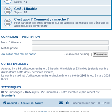
Sujets :
41
Café - Librairie
Sujets :
63
C'est quoi ? Comment ça marche ?
Pour partager des infos et vidéos sur les aspects techniques des véhicules et
ainsi mieux les comprendre.
CONNEXION
•
INSCRIPTION
Nom d’utilisateur :
Mot de passe :
J’ai oublié mon mot de passe
Se souvenir de moi
QUI EST EN LIGNE ?
Au total, il y a
69
utilisateurs en ligne :: 6 inscrits, 0 invisible et 63 invités (selon le nombre
d’utilisateurs actifs des 5 dernières minutes)
Le nombre maximal d’utilisateurs en ligne simultanément a été de
2268
le jeu. 5 mars 2026
02:21
STATISTIQUES
84771
messages •
1625
sujets •
221
membres • Notre membre le plus récent est
Scottthefe
Accueil
Accueil du forum
Fuseau horaire sur
UTC+02:00
Développé par
phpBB
® Forum Software © phpBB Limited