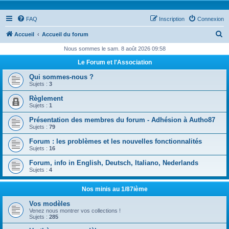
FAQ
Inscription
Connexion
R
Accueil
Accueil du forum
e
Nous sommes le sam. 8 août 2026 09:58
c
Le Forum et l'Association
h
Qui sommes-nous ?
e
Sujets :
3
r
Règlement
Sujets :
1
c
Présentation des membres du forum - Adhésion à Autho87
h
Sujets :
79
e
Forum : les problèmes et les nouvelles fonctionnalités
r
Sujets :
16
Forum, info in English, Deutsch, Italiano, Nederlands
Sujets :
4
Nos minis au 1/87ième
Vos modèles
Venez nous montrer vos collections !
Sujets :
285