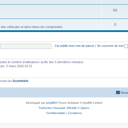
63
0
 des véhicules et ainsi mieux les comprendre.
J’ai oublié mon mot de passe
|
Se souvenir de moi
és (selon le nombre d’utilisateurs actifs des 5 dernières minutes)
 jeu. 5 mars 2026 02:21
écent est
Scottthefe
Nous
Développé par
phpBB
® Forum Software © phpBB Limited
Traduction française officielle
©
Qiaeru
Confidentialité
|
Conditions