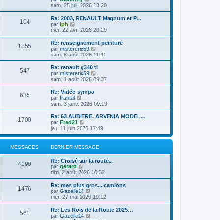
l
l
s
o
sam. 25 juil. 2026 13:20
r
e
t
a
n
m
d
e
g
s
e
Re: 2003, RENAULT Magnum et P…
e
104
r
e
u
C
s
par
lph
r
l
l
o
s
mer. 22 avr. 2026 20:29
n
e
t
n
a
i
d
e
s
g
Re: renseignement peinture
e
e
1855
r
u
e
C
par
mistereric59
r
r
l
l
o
sam. 8 août 2026 11:41
m
n
e
t
n
e
i
d
e
s
Re: renault g340 ti
s
e
e
547
r
u
C
par
mistereric59
s
r
r
l
l
o
sam. 1 août 2026 09:37
a
m
n
e
t
n
g
e
i
d
e
s
e
Re: Vidéo sympa
s
e
e
635
r
u
C
par
frantal
s
r
r
l
l
o
sam. 3 janv. 2026 09:19
a
m
n
e
t
n
g
e
i
d
e
s
e
Re: 63 AUBIERE. ARVENIA MODEL…
s
e
e
1700
r
u
C
par
Fred21
s
r
r
l
l
o
jeu. 11 juin 2026 17:49
a
m
n
e
t
n
g
e
i
d
e
s
e
s
e
e
r
u
MESSAGES
DERNIER MESSAGE
s
r
r
l
l
a
m
n
e
t
g
e
Re: Croisé sur la route...
i
d
e
4190
e
C
s
par
gérard
e
e
r
o
s
dim. 2 août 2026 10:32
r
r
l
n
a
m
n
e
s
g
e
Re: mes plus gros... camions
i
d
1476
u
e
C
s
par
Gazelle14
e
e
l
o
s
mer. 27 mai 2026 19:12
r
r
t
n
a
m
n
e
s
g
e
Re: Les Rois de la Route 2025…
i
561
r
u
e
s
C
par
Gazelle14
e
l
l