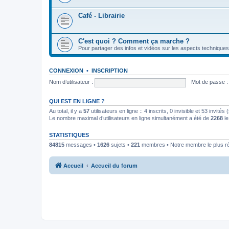
Café - Librairie
C'est quoi ? Comment ça marche ?
Pour partager des infos et vidéos sur les aspects techniques
CONNEXION
•
INSCRIPTION
Nom d’utilisateur :
Mot de passe :
QUI EST EN LIGNE ?
Au total, il y a
57
utilisateurs en ligne :: 4 inscrits, 0 invisible et 53 invit
Le nombre maximal d’utilisateurs en ligne simultanément a été de
2268
le
STATISTIQUES
84815
messages •
1626
sujets •
221
membres • Notre membre le plus r
Accueil
Accueil du forum