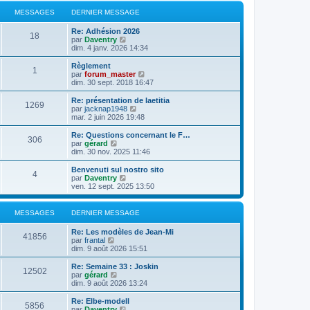
MESSAGES
DERNIER MESSAGE
Re: Adhésion 2026
18
C
par
Daventry
o
dim. 4 janv. 2026 14:34
n
s
Règlement
1
u
C
par
forum_master
l
o
dim. 30 sept. 2018 16:47
t
n
e
s
Re: présentation de laetitia
1269
r
u
C
par
jacknap1948
l
l
o
mar. 2 juin 2026 19:48
e
t
n
d
e
s
Re: Questions concernant le F…
e
306
r
u
C
par
gérard
r
l
l
o
dim. 30 nov. 2025 11:46
n
e
t
n
i
d
e
s
Benvenuti sul nostro sito
e
e
4
r
u
C
par
Daventry
r
r
l
l
o
ven. 12 sept. 2025 13:50
m
n
e
t
n
e
i
d
e
s
s
e
e
r
u
MESSAGES
DERNIER MESSAGE
s
r
r
l
l
a
m
n
e
t
g
e
Re: Les modèles de Jean-Mi
i
d
e
41856
e
C
s
par
frantal
e
e
r
o
s
dim. 9 août 2026 15:51
r
r
l
n
a
m
n
e
s
g
e
Re: Semaine 33 : Joskin
i
d
12502
u
e
C
s
par
gérard
e
e
l
o
s
dim. 9 août 2026 13:24
r
r
t
n
a
m
n
e
s
g
e
Re: Elbe-modell
i
5856
r
u
e
s
C
par
Daventry
e