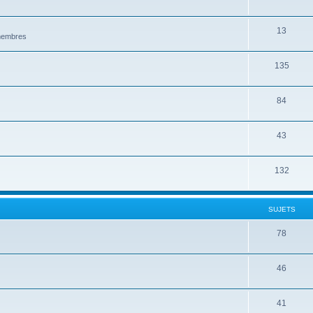
13
 membres
135
84
43
132
SUJETS
78
46
41