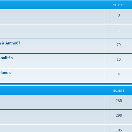
SUJETS
3
1
n à Autho87
79
nalités
16
rlands
4
SUJETS
285
298
105