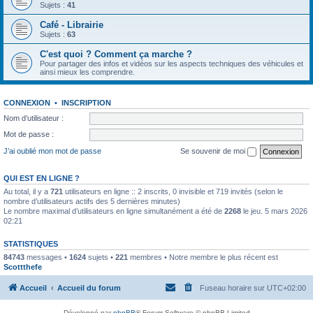
Sujets :
41
Café - Librairie
Sujets :
63
C'est quoi ? Comment ça marche ?
Pour partager des infos et vidéos sur les aspects techniques des véhicules et
ainsi mieux les comprendre.
CONNEXION
•
INSCRIPTION
Nom d’utilisateur :
Mot de passe :
J’ai oublié mon mot de passe
Se souvenir de moi
QUI EST EN LIGNE ?
Au total, il y a
721
utilisateurs en ligne :: 2 inscrits, 0 invisible et 719 invités (selon le
nombre d’utilisateurs actifs des 5 dernières minutes)
Le nombre maximal d’utilisateurs en ligne simultanément a été de
2268
le jeu. 5 mars 2026
02:21
STATISTIQUES
84743
messages •
1624
sujets •
221
membres • Notre membre le plus récent est
Scottthefe
Accueil
Accueil du forum
Fuseau horaire sur
UTC+02:00
Développé par
phpBB
® Forum Software © phpBB Limited