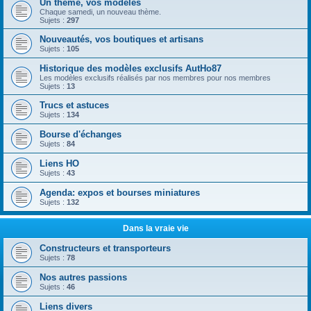
Un thème, vos modèles
Chaque samedi, un nouveau thème.
Sujets :
297
Nouveautés, vos boutiques et artisans
Sujets :
105
Historique des modèles exclusifs AutHo87
Les modèles exclusifs réalisés par nos membres pour nos membres
Sujets :
13
Trucs et astuces
Sujets :
134
Bourse d'échanges
Sujets :
84
Liens HO
Sujets :
43
Agenda: expos et bourses miniatures
Sujets :
132
Dans la vraie vie
Constructeurs et transporteurs
Sujets :
78
Nos autres passions
Sujets :
46
Liens divers