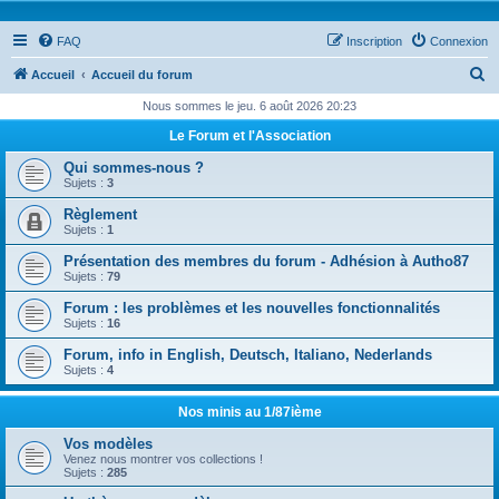
FAQ
Inscription
Connexion
R
Accueil
Accueil du forum
e
Nous sommes le jeu. 6 août 2026 20:23
c
Le Forum et l'Association
h
Qui sommes-nous ?
e
Sujets :
3
r
Règlement
Sujets :
1
c
Présentation des membres du forum - Adhésion à Autho87
h
Sujets :
79
e
Forum : les problèmes et les nouvelles fonctionnalités
r
Sujets :
16
Forum, info in English, Deutsch, Italiano, Nederlands
Sujets :
4
Nos minis au 1/87ième
Vos modèles
Venez nous montrer vos collections !
Sujets :
285