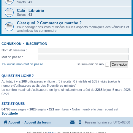
Sujets :
41
Café - Librairie
Sujets :
63
C'est quoi ? Comment ça marche ?
Pour partager des infos et vidéos sur les aspects techniques des véhicules et
ainsi mieux les comprendre.
CONNEXION
•
INSCRIPTION
Nom d’utilisateur :
Mot de passe :
J’ai oublié mon mot de passe
Se souvenir de moi
QUI EST EN LIGNE ?
Au total, il y a
108
utilisateurs en ligne :: 3 inscrits, 0 invisible et 105 invités (selon le
nombre d’utilisateurs actifs des 5 dernières minutes)
Le nombre maximal d’utilisateurs en ligne simultanément a été de
2268
le jeu. 5 mars 2026
02:21
STATISTIQUES
84798
messages •
1625
sujets •
221
membres • Notre membre le plus récent est
Scottthefe
Accueil
Accueil du forum
Fuseau horaire sur
UTC+02:00
Développé par
phpBB
® Forum Software © phpBB Limited