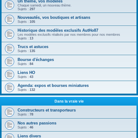
Un thème, vos modèles
Chaque samedi, un nouveau thème.
Sujets :
297
Nouveautés, vos boutiques et artisans
Sujets :
105
Historique des modèles exclusifs AutHo87
Les modèles exclusifs réalisés par nos membres pour nos membres
Sujets :
13
Trucs et astuces
Sujets :
135
Bourse d'échanges
Sujets :
84
Liens HO
Sujets :
43
Agenda: expos et bourses miniatures
Sujets :
132
Dans la vraie vie
Constructeurs et transporteurs
Sujets :
78
Nos autres passions
Sujets :
46
Liens divers