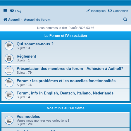
FAQ
Inscription
Connexion
R
Accueil
Accueil du forum
e
Nous sommes le dim. 9 août 2026 03:46
c
Le Forum et l'Association
h
Qui sommes-nous ?
e
Sujets :
3
r
Règlement
Sujets :
1
c
Présentation des membres du forum - Adhésion à Autho87
h
Sujets :
79
e
Forum : les problèmes et les nouvelles fonctionnalités
r
Sujets :
16
Forum, info in English, Deutsch, Italiano, Nederlands
Sujets :
4
Nos minis au 1/87ième
Vos modèles
Venez nous montrer vos collections !
Sujets :
285