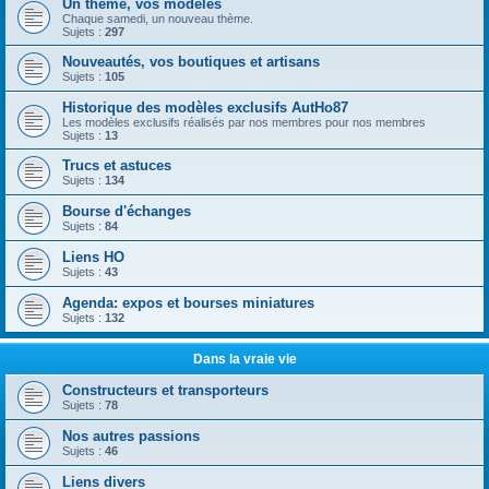
Un thème, vos modèles
Chaque samedi, un nouveau thème.
Sujets :
297
Nouveautés, vos boutiques et artisans
Sujets :
105
Historique des modèles exclusifs AutHo87
Les modèles exclusifs réalisés par nos membres pour nos membres
Sujets :
13
Trucs et astuces
Sujets :
134
Bourse d'échanges
Sujets :
84
Liens HO
Sujets :
43
Agenda: expos et bourses miniatures
Sujets :
132
Dans la vraie vie
Constructeurs et transporteurs
Sujets :
78
Nos autres passions
Sujets :
46
Liens divers