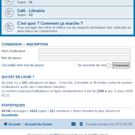
Sujets :
41
Café - Librairie
Sujets :
63
C'est quoi ? Comment ça marche ?
Pour partager des infos et vidéos sur les aspects techniques des véhicules et
ainsi mieux les comprendre.
CONNEXION
•
INSCRIPTION
Nom d’utilisateur :
Mot de passe :
J’ai oublié mon mot de passe
Se souvenir de moi
QUI EST EN LIGNE ?
Au total, il y a
102
utilisateurs en ligne :: 4 inscrits, 0 invisible et 98 invités (selon le nombre
d’utilisateurs actifs des 5 dernières minutes)
Le nombre maximal d’utilisateurs en ligne simultanément a été de
2268
le jeu. 5 mars 2026
02:21
STATISTIQUES
84748
messages •
1624
sujets •
221
membres • Notre membre le plus récent est
Scottthefe
Accueil
Accueil du forum
Fuseau horaire sur
UTC+02:00
Développé par
phpBB
® Forum Software © phpBB Limited