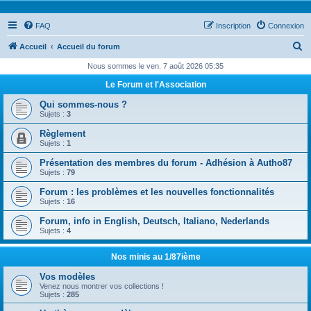
FAQ
Inscription
Connexion
R
Accueil
Accueil du forum
e
Nous sommes le ven. 7 août 2026 05:35
c
Le Forum et l'Association
h
Qui sommes-nous ?
e
Sujets :
3
r
Règlement
Sujets :
1
c
Présentation des membres du forum - Adhésion à Autho87
h
Sujets :
79
e
Forum : les problèmes et les nouvelles fonctionnalités
r
Sujets :
16
Forum, info in English, Deutsch, Italiano, Nederlands
Sujets :
4
Nos minis au 1/87ième
Vos modèles
Venez nous montrer vos collections !
Sujets :
285