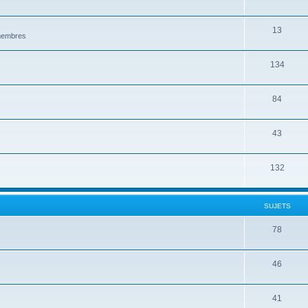
13
 membres
134
84
43
132
SUJETS
78
46
41