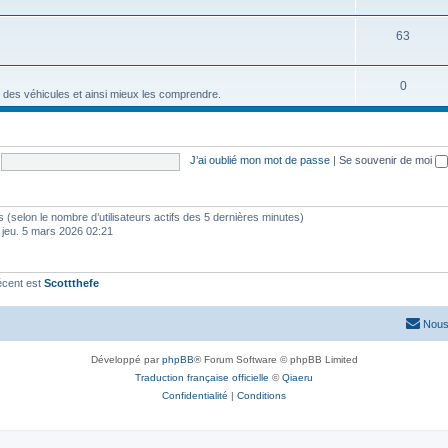
63
0
 des véhicules et ainsi mieux les comprendre.
J’ai oublié mon mot de passe
|
Se souvenir de moi
ités (selon le nombre d’utilisateurs actifs des 5 dernières minutes)
 jeu. 5 mars 2026 02:21
écent est
Scottthefe
Nous
Développé par
phpBB
® Forum Software © phpBB Limited
Traduction française officielle
©
Qiaeru
Confidentialité
|
Conditions