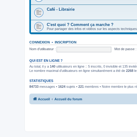
Café - Librairie
C'est quoi ? Comment ça marche ?
Pour partager des infos et vidéos sur les aspects techniques
CONNEXION
•
INSCRIPTION
Nom d’utilisateur :
Mot de passe :
QUI EST EN LIGNE ?
Au total, il y a
140
utilisateurs en ligne :: 5 inscrits, 0 invisible et 135 inv
Le nombre maximal d’utilisateurs en ligne simultanément a été de
2268
le
STATISTIQUES
84733
messages •
1624
sujets •
221
membres • Notre membre le plus r
Accueil
Accueil du forum