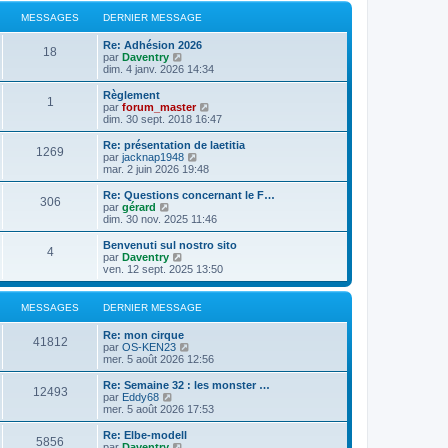
MESSAGES
DERNIER MESSAGE
Re: Adhésion 2026
18
C
par
Daventry
o
dim. 4 janv. 2026 14:34
n
s
Règlement
1
u
C
par
forum_master
l
o
dim. 30 sept. 2018 16:47
t
n
e
s
Re: présentation de laetitia
1269
r
u
C
par
jacknap1948
l
l
o
mar. 2 juin 2026 19:48
e
t
n
d
e
s
Re: Questions concernant le F…
e
306
r
u
C
par
gérard
r
l
l
o
dim. 30 nov. 2025 11:46
n
e
t
n
i
d
e
s
Benvenuti sul nostro sito
e
e
4
r
u
C
par
Daventry
r
r
l
l
o
ven. 12 sept. 2025 13:50
m
n
e
t
n
e
i
d
e
s
s
e
e
r
u
MESSAGES
DERNIER MESSAGE
s
r
r
l
l
a
m
n
e
t
g
e
Re: mon cirque
i
d
e
41812
e
C
s
par
OS-KEN23
e
e
r
o
s
mer. 5 août 2026 12:56
r
r
l
n
a
m
n
e
s
g
e
Re: Semaine 32 : les monster …
i
d
12493
u
e
C
s
par
Eddy68
e
e
l
o
s
mer. 5 août 2026 17:53
r
r
t
n
a
m
n
e
s
g
e
Re: Elbe-modell
i
5856
r
u
e
s
C
par
Daventry
e