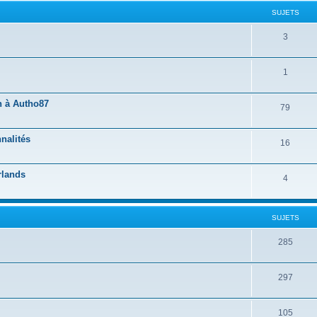
SUJETS
3
1
n à Autho87
79
nalités
16
rlands
4
SUJETS
285
297
105