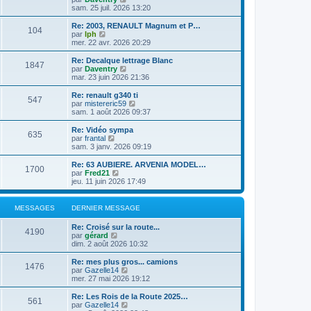
l
l
s
o
sam. 25 juil. 2026 13:20
r
e
t
a
n
m
d
e
g
s
e
Re: 2003, RENAULT Magnum et P…
e
104
r
e
u
C
s
par
lph
r
l
l
o
s
mer. 22 avr. 2026 20:29
n
e
t
n
a
i
d
e
s
g
Re: Decalque lettrage Blanc
e
e
1847
r
u
e
C
par
Daventry
r
r
l
l
o
mar. 23 juin 2026 21:36
m
n
e
t
n
e
i
d
e
s
Re: renault g340 ti
s
e
e
547
r
u
C
par
mistereric59
s
r
r
l
l
o
sam. 1 août 2026 09:37
a
m
n
e
t
n
g
e
i
d
e
s
e
Re: Vidéo sympa
s
e
e
635
r
u
C
par
frantal
s
r
r
l
l
o
sam. 3 janv. 2026 09:19
a
m
n
e
t
n
g
e
i
d
e
s
e
Re: 63 AUBIERE. ARVENIA MODEL…
s
e
e
1700
r
u
C
par
Fred21
s
r
r
l
l
o
jeu. 11 juin 2026 17:49
a
m
n
e
t
n
g
e
i
d
e
s
e
s
e
e
r
u
MESSAGES
DERNIER MESSAGE
s
r
r
l
l
a
m
n
e
t
g
e
Re: Croisé sur la route...
i
d
e
4190
e
C
s
par
gérard
e
e
r
o
s
dim. 2 août 2026 10:32
r
r
l
n
a
m
n
e
s
g
e
Re: mes plus gros... camions
i
d
1476
u
e
C
s
par
Gazelle14
e
e
l
o
s
mer. 27 mai 2026 19:12
r
r
t
n
a
m
n
e
s
g
e
Re: Les Rois de la Route 2025…
i
561
r
u
e
s
C
par
Gazelle14
e
l
l