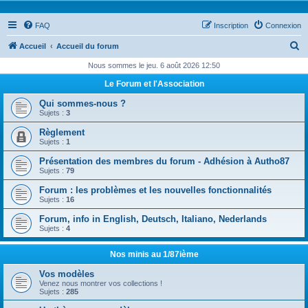
FAQ
Inscription
Connexion
R
Accueil
Accueil du forum
e
Nous sommes le jeu. 6 août 2026 12:50
c
Le Forum et l'Association
h
Qui sommes-nous ?
e
Sujets :
3
r
Règlement
Sujets :
1
c
Présentation des membres du forum - Adhésion à Autho87
h
Sujets :
79
e
Forum : les problèmes et les nouvelles fonctionnalités
r
Sujets :
16
Forum, info in English, Deutsch, Italiano, Nederlands
Sujets :
4
Nos minis au 1/87ième
Vos modèles
Venez nous montrer vos collections !
Sujets :
285