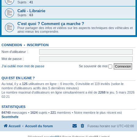
Sujets :
41
Café - Librairie
Sujets :
63
C'est quoi ? Comment ça marche ?
Pour partager des infos et vidéos sur les aspects techniques des véhicules et
ainsi mieux les comprendre.
CONNEXION
•
INSCRIPTION
Nom d’utilisateur :
Mot de passe :
J’ai oublié mon mot de passe
Se souvenir de moi
QUI EST EN LIGNE ?
Au total, il y a
125
utilisateurs en ligne :: 6 inscrits, 0 invisible et 119 invités (selon le
nombre d’utilisateurs actifs des 5 dernières minutes)
Le nombre maximal d’utilisateurs en ligne simultanément a été de
2268
le jeu. 5 mars 2026
02:21
STATISTIQUES
84740
messages •
1624
sujets •
221
membres • Notre membre le plus récent est
Scottthefe
Accueil
Accueil du forum
Fuseau horaire sur
UTC+02:00
Développé par
phpBB
® Forum Software © phpBB Limited