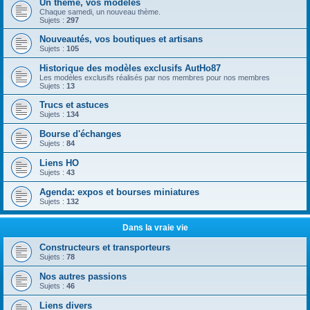
Un thème, vos modèles
Chaque samedi, un nouveau thème.
Sujets :
297
Nouveautés, vos boutiques et artisans
Sujets :
105
Historique des modèles exclusifs AutHo87
Les modèles exclusifs réalisés par nos membres pour nos membres
Sujets :
13
Trucs et astuces
Sujets :
134
Bourse d'échanges
Sujets :
84
Liens HO
Sujets :
43
Agenda: expos et bourses miniatures
Sujets :
132
Dans la vraie vie
Constructeurs et transporteurs
Sujets :
78
Nos autres passions
Sujets :
46
Liens divers