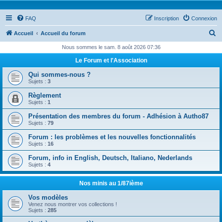
FAQ
Inscription
Connexion
R
Accueil
Accueil du forum
e
Nous sommes le sam. 8 août 2026 07:36
c
Le Forum et l'Association
h
Qui sommes-nous ?
e
Sujets :
3
r
Règlement
Sujets :
1
c
Présentation des membres du forum - Adhésion à Autho87
h
Sujets :
79
e
Forum : les problèmes et les nouvelles fonctionnalités
r
Sujets :
16
Forum, info in English, Deutsch, Italiano, Nederlands
Sujets :
4
Nos minis au 1/87ième
Vos modèles
Venez nous montrer vos collections !
Sujets :
285