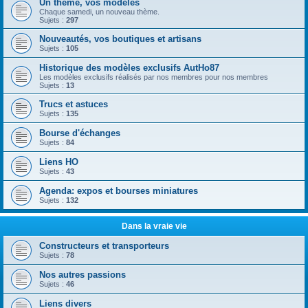
Un thème, vos modèles
Chaque samedi, un nouveau thème.
Sujets :
297
Nouveautés, vos boutiques et artisans
Sujets :
105
Historique des modèles exclusifs AutHo87
Les modèles exclusifs réalisés par nos membres pour nos membres
Sujets :
13
Trucs et astuces
Sujets :
135
Bourse d'échanges
Sujets :
84
Liens HO
Sujets :
43
Agenda: expos et bourses miniatures
Sujets :
132
Dans la vraie vie
Constructeurs et transporteurs
Sujets :
78
Nos autres passions
Sujets :
46
Liens divers