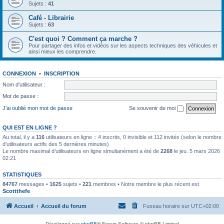
Sujets :
41
Café - Librairie
Sujets :
63
C'est quoi ? Comment ça marche ?
Pour partager des infos et vidéos sur les aspects techniques des véhicules et
ainsi mieux les comprendre.
CONNEXION
•
INSCRIPTION
Nom d’utilisateur :
Mot de passe :
J’ai oublié mon mot de passe
Se souvenir de moi
QUI EST EN LIGNE ?
Au total, il y a
116
utilisateurs en ligne :: 4 inscrits, 0 invisible et 112 invités (selon le nombre
d’utilisateurs actifs des 5 dernières minutes)
Le nombre maximal d’utilisateurs en ligne simultanément a été de
2268
le jeu. 5 mars 2026
02:21
STATISTIQUES
84767
messages •
1625
sujets •
221
membres • Notre membre le plus récent est
Scottthefe
Accueil
Accueil du forum
Fuseau horaire sur
UTC+02:00
Développé par
phpBB
® Forum Software © phpBB Limited