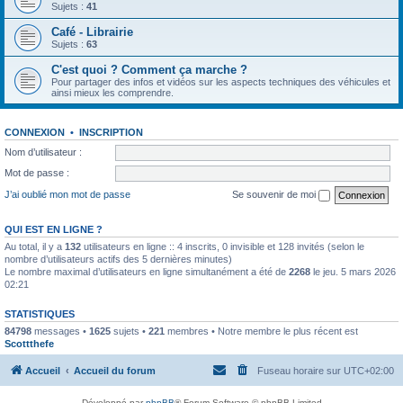
Sujets :
41
Café - Librairie
Sujets :
63
C'est quoi ? Comment ça marche ?
Pour partager des infos et vidéos sur les aspects techniques des véhicules et
ainsi mieux les comprendre.
CONNEXION
•
INSCRIPTION
Nom d’utilisateur :
Mot de passe :
J’ai oublié mon mot de passe
Se souvenir de moi
QUI EST EN LIGNE ?
Au total, il y a
132
utilisateurs en ligne :: 4 inscrits, 0 invisible et 128 invités (selon le
nombre d’utilisateurs actifs des 5 dernières minutes)
Le nombre maximal d’utilisateurs en ligne simultanément a été de
2268
le jeu. 5 mars 2026
02:21
STATISTIQUES
84798
messages •
1625
sujets •
221
membres • Notre membre le plus récent est
Scottthefe
Accueil
Accueil du forum
Fuseau horaire sur
UTC+02:00
Développé par
phpBB
® Forum Software © phpBB Limited