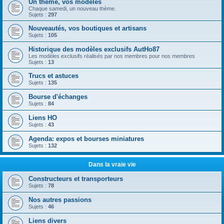
Un thème, vos modèles
Chaque samedi, un nouveau thème.
Sujets :
297
Nouveautés, vos boutiques et artisans
Sujets :
105
Historique des modèles exclusifs AutHo87
Les modèles exclusifs réalisés par nos membres pour nos membres
Sujets :
13
Trucs et astuces
Sujets :
135
Bourse d'échanges
Sujets :
84
Liens HO
Sujets :
43
Agenda: expos et bourses miniatures
Sujets :
132
Dans la vraie vie
Constructeurs et transporteurs
Sujets :
78
Nos autres passions
Sujets :
46
Liens divers