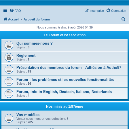
FAQ
Inscription
Connexion
R
Accueil
Accueil du forum
e
Nous sommes le dim. 9 août 2026 04:39
c
Le Forum et l'Association
h
Qui sommes-nous ?
e
Sujets :
3
r
Règlement
Sujets :
1
c
Présentation des membres du forum - Adhésion à Autho87
h
Sujets :
79
e
Forum : les problèmes et les nouvelles fonctionnalités
r
Sujets :
16
Forum, info in English, Deutsch, Italiano, Nederlands
Sujets :
4
Nos minis au 1/87ième
Vos modèles
Venez nous montrer vos collections !
Sujets :
285