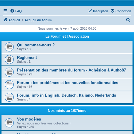
FAQ
Inscription
Connexion
R
Accueil
Accueil du forum
e
Nous sommes le ven. 7 août 2026 04:30
c
Le Forum et l'Association
h
Qui sommes-nous ?
e
Sujets :
3
r
Règlement
Sujets :
1
c
Présentation des membres du forum - Adhésion à Autho87
h
Sujets :
79
e
Forum : les problèmes et les nouvelles fonctionnalités
r
Sujets :
16
Forum, info in English, Deutsch, Italiano, Nederlands
Sujets :
4
Nos minis au 1/87ième
Vos modèles
Venez nous montrer vos collections !
Sujets :
285