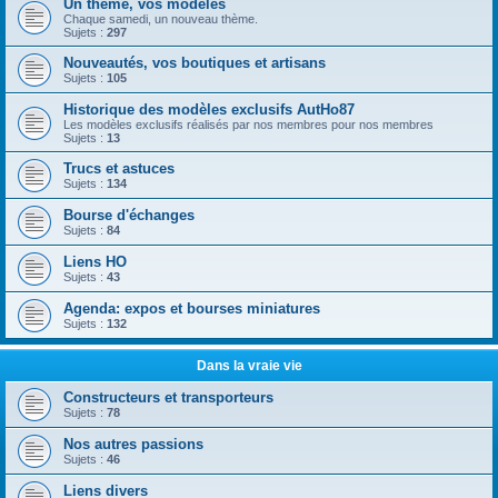
Un thème, vos modèles
Chaque samedi, un nouveau thème.
Sujets :
297
Nouveautés, vos boutiques et artisans
Sujets :
105
Historique des modèles exclusifs AutHo87
Les modèles exclusifs réalisés par nos membres pour nos membres
Sujets :
13
Trucs et astuces
Sujets :
134
Bourse d'échanges
Sujets :
84
Liens HO
Sujets :
43
Agenda: expos et bourses miniatures
Sujets :
132
Dans la vraie vie
Constructeurs et transporteurs
Sujets :
78
Nos autres passions
Sujets :
46
Liens divers