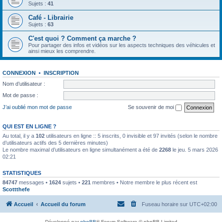
Sujets :
41
Café - Librairie
Sujets :
63
C'est quoi ? Comment ça marche ?
Pour partager des infos et vidéos sur les aspects techniques des véhicules et
ainsi mieux les comprendre.
CONNEXION
•
INSCRIPTION
Nom d’utilisateur :
Mot de passe :
J’ai oublié mon mot de passe
Se souvenir de moi
QUI EST EN LIGNE ?
Au total, il y a
102
utilisateurs en ligne :: 5 inscrits, 0 invisible et 97 invités (selon le nombre
d’utilisateurs actifs des 5 dernières minutes)
Le nombre maximal d’utilisateurs en ligne simultanément a été de
2268
le jeu. 5 mars 2026
02:21
STATISTIQUES
84747
messages •
1624
sujets •
221
membres • Notre membre le plus récent est
Scottthefe
Accueil
Accueil du forum
Fuseau horaire sur
UTC+02:00
Développé par
phpBB
® Forum Software © phpBB Limited