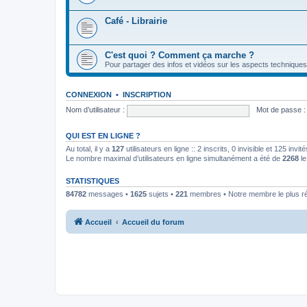
Café - Librairie
C'est quoi ? Comment ça marche ?
Pour partager des infos et vidéos sur les aspects techniques
CONNEXION
•
INSCRIPTION
Nom d’utilisateur :
Mot de passe :
QUI EST EN LIGNE ?
Au total, il y a
127
utilisateurs en ligne :: 2 inscrits, 0 invisible et 125 inv
Le nombre maximal d’utilisateurs en ligne simultanément a été de
2268
le
STATISTIQUES
84782
messages •
1625
sujets •
221
membres • Notre membre le plus r
Accueil
Accueil du forum