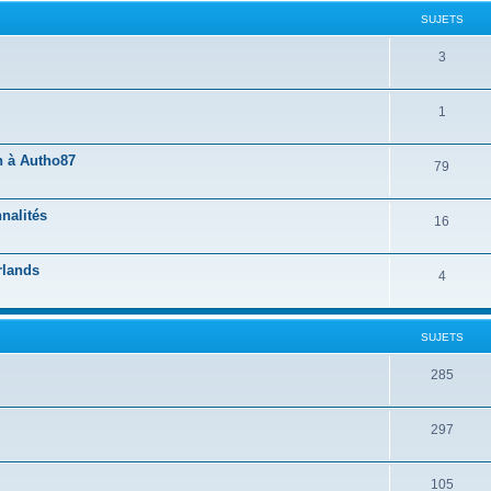
SUJETS
3
1
n à Autho87
79
nalités
16
rlands
4
SUJETS
285
297
105