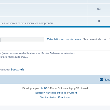
63
0
 des véhicules et ainsi mieux les comprendre.
J’ai oublié mon mot de passe
|
Se souvenir de moi
ités (selon le nombre d’utilisateurs actifs des 5 dernières minutes)
 jeu. 5 mars 2026 02:21
écent est
Scottthefe
Nous
Développé par
phpBB
® Forum Software © phpBB Limited
Traduction française officielle
©
Qiaeru
Confidentialité
|
Conditions