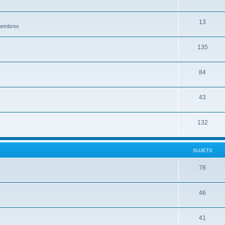
13
 membres
135
84
43
132
SUJETS
78
46
41