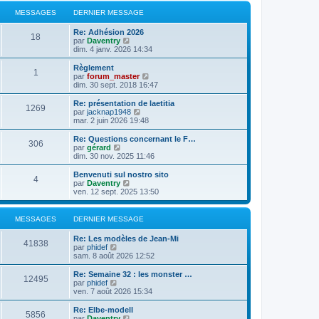
MESSAGES
DERNIER MESSAGE
Re: Adhésion 2026
18
C
par
Daventry
o
dim. 4 janv. 2026 14:34
n
s
Règlement
1
u
C
par
forum_master
l
o
dim. 30 sept. 2018 16:47
t
n
e
s
Re: présentation de laetitia
1269
r
u
C
par
jacknap1948
l
l
o
mar. 2 juin 2026 19:48
e
t
n
d
e
s
Re: Questions concernant le F…
e
306
r
u
C
par
gérard
r
l
l
o
dim. 30 nov. 2025 11:46
n
e
t
n
i
d
e
s
Benvenuti sul nostro sito
e
e
4
r
u
C
par
Daventry
r
r
l
l
o
ven. 12 sept. 2025 13:50
m
n
e
t
n
e
i
d
e
s
s
e
e
r
u
MESSAGES
DERNIER MESSAGE
s
r
r
l
l
a
m
n
e
t
g
e
Re: Les modèles de Jean-Mi
i
d
e
41838
e
C
s
par
phidef
e
e
r
o
s
sam. 8 août 2026 12:52
r
r
l
n
a
m
n
e
s
g
e
Re: Semaine 32 : les monster …
i
d
12495
u
e
C
s
par
phidef
e
e
l
o
s
ven. 7 août 2026 15:34
r
r
t
n
a
m
n
e
s
g
e
Re: Elbe-modell
i
5856
r
u
e
s
C
par
Daventry
e