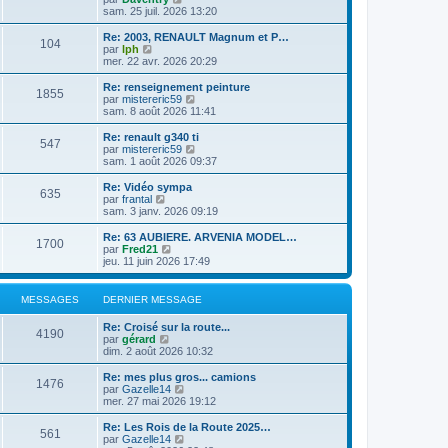
l
l
s
o
sam. 25 juil. 2026 13:20
r
e
t
a
n
m
d
e
g
s
e
Re: 2003, RENAULT Magnum et P…
e
104
r
e
u
C
s
par
lph
r
l
l
o
s
mer. 22 avr. 2026 20:29
n
e
t
n
a
i
d
e
s
g
Re: renseignement peinture
e
e
1855
r
u
e
C
par
mistereric59
r
r
l
l
o
sam. 8 août 2026 11:41
m
n
e
t
n
e
i
d
e
s
Re: renault g340 ti
s
e
e
547
r
u
C
par
mistereric59
s
r
r
l
l
o
sam. 1 août 2026 09:37
a
m
n
e
t
n
g
e
i
d
e
s
e
Re: Vidéo sympa
s
e
e
635
r
u
C
par
frantal
s
r
r
l
l
o
sam. 3 janv. 2026 09:19
a
m
n
e
t
n
g
e
i
d
e
s
e
Re: 63 AUBIERE. ARVENIA MODEL…
s
e
e
1700
r
u
C
par
Fred21
s
r
r
l
l
o
jeu. 11 juin 2026 17:49
a
m
n
e
t
n
g
e
i
d
e
s
e
s
e
e
r
u
MESSAGES
DERNIER MESSAGE
s
r
r
l
l
a
m
n
e
t
g
e
Re: Croisé sur la route...
i
d
e
4190
e
C
s
par
gérard
e
e
r
o
s
dim. 2 août 2026 10:32
r
r
l
n
a
m
n
e
s
g
e
Re: mes plus gros... camions
i
d
1476
u
e
C
s
par
Gazelle14
e
e
l
o
s
mer. 27 mai 2026 19:12
r
r
t
n
a
m
n
e
s
g
e
Re: Les Rois de la Route 2025…
i
561
r
u
e
s
C
par
Gazelle14
e
l
l