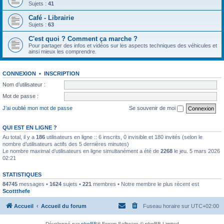
Sujets :
41
Café - Librairie
Sujets :
63
C'est quoi ? Comment ça marche ?
Pour partager des infos et vidéos sur les aspects techniques des véhicules et
ainsi mieux les comprendre.
CONNEXION
•
INSCRIPTION
Nom d’utilisateur :
Mot de passe :
J’ai oublié mon mot de passe
Se souvenir de moi
QUI EST EN LIGNE ?
Au total, il y a
186
utilisateurs en ligne :: 6 inscrits, 0 invisible et 180 invités (selon le
nombre d’utilisateurs actifs des 5 dernières minutes)
Le nombre maximal d’utilisateurs en ligne simultanément a été de
2268
le jeu. 5 mars 2026
02:21
STATISTIQUES
84745
messages •
1624
sujets •
221
membres • Notre membre le plus récent est
Scottthefe
Accueil
Accueil du forum
Fuseau horaire sur
UTC+02:00
Développé par
phpBB
® Forum Software © phpBB Limited