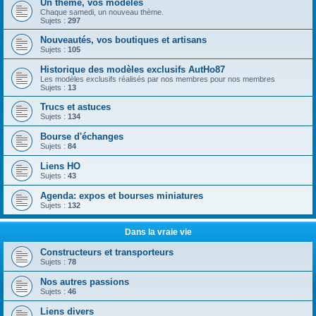
Un thème, vos modèles
Chaque samedi, un nouveau thème.
Sujets :
297
Nouveautés, vos boutiques et artisans
Sujets :
105
Historique des modèles exclusifs AutHo87
Les modèles exclusifs réalisés par nos membres pour nos membres
Sujets :
13
Trucs et astuces
Sujets :
134
Bourse d'échanges
Sujets :
84
Liens HO
Sujets :
43
Agenda: expos et bourses miniatures
Sujets :
132
Dans la vraie vie
Constructeurs et transporteurs
Sujets :
78
Nos autres passions
Sujets :
46
Liens divers