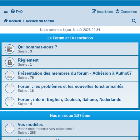
FAQ
Inscription
Connexion
R
Accueil
Accueil du forum
e
Nous sommes le jeu. 6 août 2026 22:34
c
Le Forum et l'Association
h
Qui sommes-nous ?
e
Sujets :
3
r
Règlement
Sujets :
1
c
Présentation des membres du forum - Adhésion à Autho87
h
Sujets :
79
e
Forum : les problèmes et les nouvelles fonctionnalités
r
Sujets :
16
Forum, info in English, Deutsch, Italiano, Nederlands
Sujets :
4
Nos minis au 1/87ième
Vos modèles
Venez nous montrer vos collections !
Sujets :
285