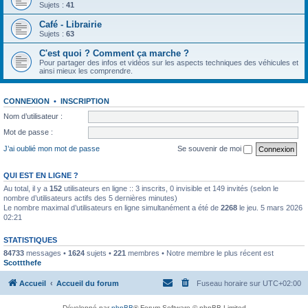
Sujets :
41
Café - Librairie
Sujets :
63
C'est quoi ? Comment ça marche ?
Pour partager des infos et vidéos sur les aspects techniques des véhicules et
ainsi mieux les comprendre.
CONNEXION
•
INSCRIPTION
Nom d’utilisateur :
Mot de passe :
J’ai oublié mon mot de passe
Se souvenir de moi
QUI EST EN LIGNE ?
Au total, il y a
152
utilisateurs en ligne :: 3 inscrits, 0 invisible et 149 invités (selon le
nombre d’utilisateurs actifs des 5 dernières minutes)
Le nombre maximal d’utilisateurs en ligne simultanément a été de
2268
le jeu. 5 mars 2026
02:21
STATISTIQUES
84733
messages •
1624
sujets •
221
membres • Notre membre le plus récent est
Scottthefe
Accueil
Accueil du forum
Fuseau horaire sur
UTC+02:00
Développé par
phpBB
® Forum Software © phpBB Limited