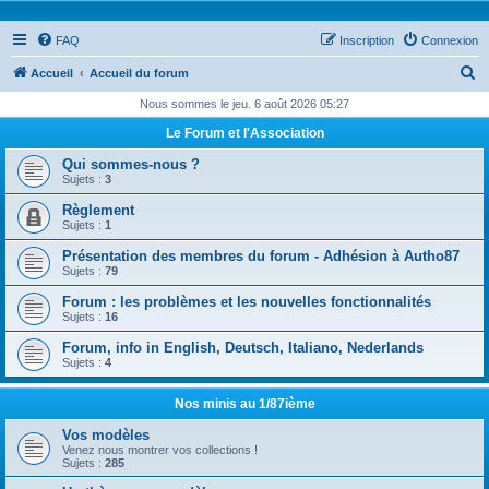
FAQ
Inscription
Connexion
R
Accueil
Accueil du forum
e
Nous sommes le jeu. 6 août 2026 05:27
c
Le Forum et l'Association
h
Qui sommes-nous ?
e
Sujets :
3
r
Règlement
Sujets :
1
c
Présentation des membres du forum - Adhésion à Autho87
h
Sujets :
79
e
Forum : les problèmes et les nouvelles fonctionnalités
r
Sujets :
16
Forum, info in English, Deutsch, Italiano, Nederlands
Sujets :
4
Nos minis au 1/87ième
Vos modèles
Venez nous montrer vos collections !
Sujets :
285