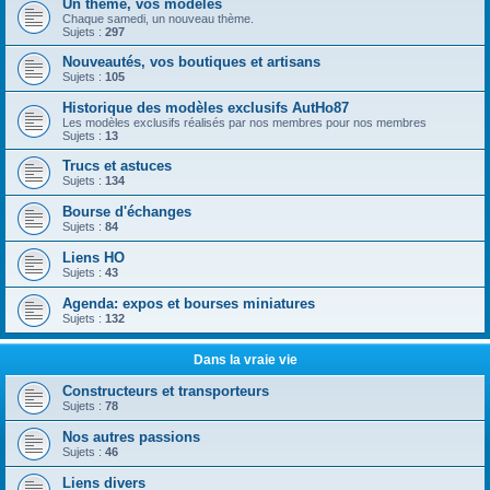
Un thème, vos modèles
Chaque samedi, un nouveau thème.
Sujets :
297
Nouveautés, vos boutiques et artisans
Sujets :
105
Historique des modèles exclusifs AutHo87
Les modèles exclusifs réalisés par nos membres pour nos membres
Sujets :
13
Trucs et astuces
Sujets :
134
Bourse d'échanges
Sujets :
84
Liens HO
Sujets :
43
Agenda: expos et bourses miniatures
Sujets :
132
Dans la vraie vie
Constructeurs et transporteurs
Sujets :
78
Nos autres passions
Sujets :
46
Liens divers