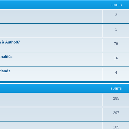
SUJETS
3
1
n à Autho87
79
nalités
16
rlands
4
SUJETS
285
297
105