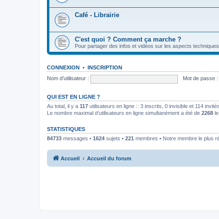
Café - Librairie
C'est quoi ? Comment ça marche ?
Pour partager des infos et vidéos sur les aspects techniques
CONNEXION
•
INSCRIPTION
Nom d’utilisateur :
Mot de passe :
QUI EST EN LIGNE ?
Au total, il y a
117
utilisateurs en ligne :: 3 inscrits, 0 invisible et 114 inv
Le nombre maximal d’utilisateurs en ligne simultanément a été de
2268
le
STATISTIQUES
84733
messages •
1624
sujets •
221
membres • Notre membre le plus r
Accueil
Accueil du forum