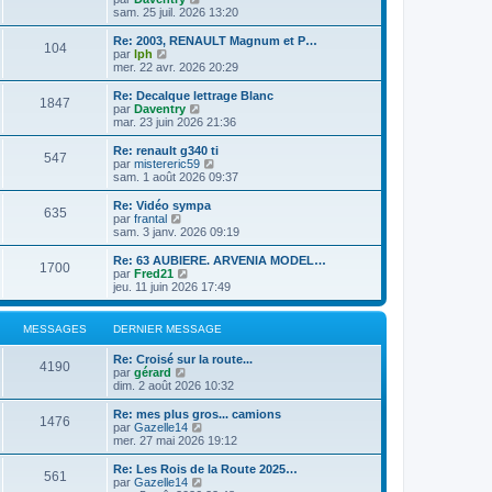
l
l
s
o
sam. 25 juil. 2026 13:20
r
e
t
a
n
m
d
e
g
s
e
Re: 2003, RENAULT Magnum et P…
e
104
r
e
u
C
s
par
lph
r
l
l
o
s
mer. 22 avr. 2026 20:29
n
e
t
n
a
i
d
e
s
g
Re: Decalque lettrage Blanc
e
e
1847
r
u
e
C
par
Daventry
r
r
l
l
o
mar. 23 juin 2026 21:36
m
n
e
t
n
e
i
d
e
s
Re: renault g340 ti
s
e
e
547
r
u
C
par
mistereric59
s
r
r
l
l
o
sam. 1 août 2026 09:37
a
m
n
e
t
n
g
e
i
d
e
s
e
Re: Vidéo sympa
s
e
e
635
r
u
C
par
frantal
s
r
r
l
l
o
sam. 3 janv. 2026 09:19
a
m
n
e
t
n
g
e
i
d
e
s
e
Re: 63 AUBIERE. ARVENIA MODEL…
s
e
e
1700
r
u
C
par
Fred21
s
r
r
l
l
o
jeu. 11 juin 2026 17:49
a
m
n
e
t
n
g
e
i
d
e
s
e
s
e
e
r
u
MESSAGES
DERNIER MESSAGE
s
r
r
l
l
a
m
n
e
t
g
e
Re: Croisé sur la route...
i
d
e
4190
e
C
s
par
gérard
e
e
r
o
s
dim. 2 août 2026 10:32
r
r
l
n
a
m
n
e
s
g
e
Re: mes plus gros... camions
i
d
1476
u
e
C
s
par
Gazelle14
e
e
l
o
s
mer. 27 mai 2026 19:12
r
r
t
n
a
m
n
e
s
g
e
Re: Les Rois de la Route 2025…
i
561
r
u
e
s
C
par
Gazelle14
e
l
l