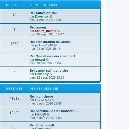
MESSAGES
DERNIER MESSAGE
Re: Adhésion 2026
18
C
par
Daventry
o
dim. 4 janv. 2026 14:34
n
s
Règlement
1
u
C
par
forum_master
l
o
dim. 30 sept. 2018 16:47
t
n
e
s
Re: présentation de laetitia
1269
r
u
C
par
jacknap1948
l
l
o
mar. 2 juin 2026 19:48
e
t
n
d
e
s
Re: Questions concernant le F…
e
306
r
u
C
par
gérard
r
l
l
o
dim. 30 nov. 2025 11:46
n
e
t
n
i
d
e
s
Benvenuti sul nostro sito
e
e
4
r
u
C
par
Daventry
r
r
l
l
o
ven. 12 sept. 2025 13:50
m
n
e
t
n
e
i
d
e
s
s
e
e
r
u
MESSAGES
DERNIER MESSAGE
s
r
r
l
l
a
m
n
e
t
g
e
Re: mon cirque
i
d
e
41812
e
C
s
par
OS-KEN23
e
e
r
o
s
mer. 5 août 2026 12:56
r
r
l
n
a
m
n
e
s
g
e
Re: Semaine 32 : les monster …
i
d
12493
u
e
C
s
par
Eddy68
e
e
l
o
s
mer. 5 août 2026 17:53
r
r
t
n
a
m
n
e
s
g
e
Re: Elbe-modell
i
5856
r
u
e
s
C
par
Daventry
e