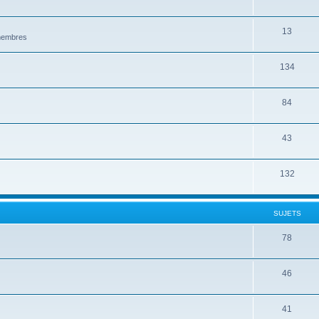
13
 membres
134
84
43
132
SUJETS
78
46
41