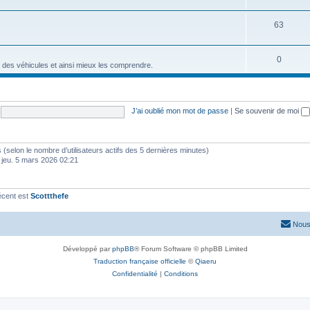
63
0
 des véhicules et ainsi mieux les comprendre.
J’ai oublié mon mot de passe
|
Se souvenir de moi
ités (selon le nombre d’utilisateurs actifs des 5 dernières minutes)
 jeu. 5 mars 2026 02:21
écent est
Scottthefe
Nous
Développé par
phpBB
® Forum Software © phpBB Limited
Traduction française officielle
©
Qiaeru
Confidentialité
|
Conditions