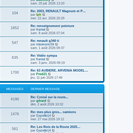
l
l
s
o
sam. 25 juil. 2026 13:20
r
e
t
a
n
m
d
e
g
s
e
Re: 2003, RENAULT Magnum et P…
e
104
r
e
u
C
s
par
lph
r
l
l
o
s
mer. 22 avr. 2026 20:29
n
e
t
n
a
i
d
e
s
g
Re: renseignement peinture
e
e
1852
r
u
e
C
par
frantal
r
r
l
l
o
sam. 8 août 2026 07:04
m
n
e
t
n
e
i
d
e
s
Re: renault g340 ti
s
e
e
547
r
u
C
par
mistereric59
s
r
r
l
l
o
sam. 1 août 2026 09:37
a
m
n
e
t
n
g
e
i
d
e
s
e
Re: Vidéo sympa
s
e
e
635
r
u
C
par
frantal
s
r
r
l
l
o
sam. 3 janv. 2026 09:19
a
m
n
e
t
n
g
e
i
d
e
s
e
Re: 63 AUBIERE. ARVENIA MODEL…
s
e
e
1700
r
u
C
par
Fred21
s
r
r
l
l
o
jeu. 11 juin 2026 17:49
a
m
n
e
t
n
g
e
i
d
e
s
e
s
e
e
r
u
MESSAGES
DERNIER MESSAGE
s
r
r
l
l
a
m
n
e
t
g
e
Re: Croisé sur la route...
i
d
e
4190
e
s
C
par
gérard
e
e
r
s
o
dim. 2 août 2026 10:32
r
r
l
a
n
m
n
e
g
s
e
Re: mes plus gros... camions
i
d
1476
e
u
C
s
par
Gazelle14
e
e
l
o
s
mer. 27 mai 2026 19:12
r
r
t
n
a
m
n
e
s
g
e
Re: Les Rois de la Route 2025…
i
561
r
u
e
s
C
par
Gazelle14
e
l
l