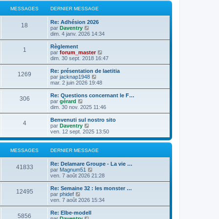
MESSAGES
DERNIER MESSAGE
Re: Adhésion 2026
18
C
par
Daventry
o
dim. 4 janv. 2026 14:34
n
s
Règlement
1
u
C
par
forum_master
l
o
dim. 30 sept. 2018 16:47
t
n
e
s
Re: présentation de laetitia
1269
r
u
C
par
jacknap1948
l
l
o
mar. 2 juin 2026 19:48
e
t
n
d
e
s
Re: Questions concernant le F…
e
306
r
u
C
par
gérard
r
l
l
o
dim. 30 nov. 2025 11:46
n
e
t
n
i
d
e
s
Benvenuti sul nostro sito
e
e
4
r
u
C
par
Daventry
r
r
l
l
o
ven. 12 sept. 2025 13:50
m
n
e
t
n
e
i
d
e
s
s
e
e
r
u
MESSAGES
DERNIER MESSAGE
s
r
r
l
l
a
m
n
e
t
g
e
Re: Delamare Groupe - La vie …
i
d
e
41833
e
C
s
par
Magnum51
e
e
r
o
s
ven. 7 août 2026 21:28
r
r
l
n
a
m
n
e
s
g
e
Re: Semaine 32 : les monster …
i
d
12495
u
e
C
s
par
phidef
e
e
l
o
s
ven. 7 août 2026 15:34
r
r
t
n
a
m
n
e
s
g
e
Re: Elbe-modell
i
5856
r
u
e
s
C
par
Daventry
e