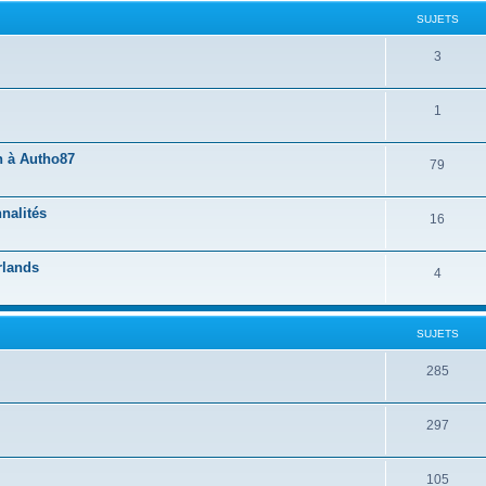
SUJETS
3
1
n à Autho87
79
nalités
16
rlands
4
SUJETS
285
297
105