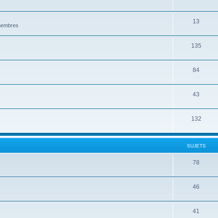
13
 membres
135
84
43
132
SUJETS
78
46
41