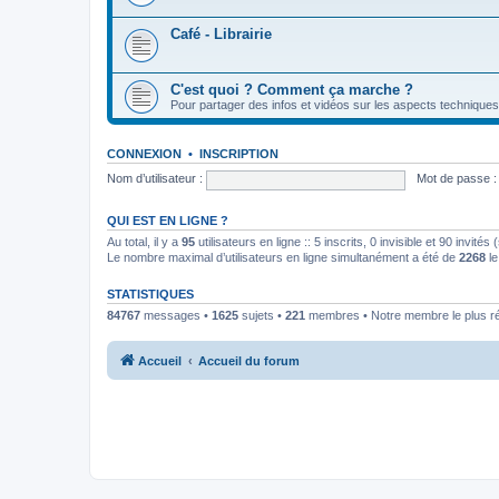
Café - Librairie
C'est quoi ? Comment ça marche ?
Pour partager des infos et vidéos sur les aspects techniques
CONNEXION
•
INSCRIPTION
Nom d’utilisateur :
Mot de passe :
QUI EST EN LIGNE ?
Au total, il y a
95
utilisateurs en ligne :: 5 inscrits, 0 invisible et 90 invit
Le nombre maximal d’utilisateurs en ligne simultanément a été de
2268
le
STATISTIQUES
84767
messages •
1625
sujets •
221
membres • Notre membre le plus r
Accueil
Accueil du forum