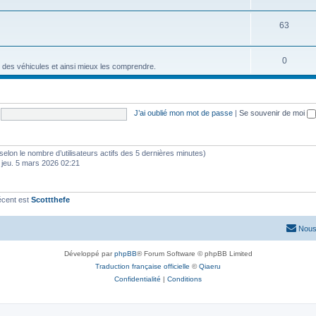
63
0
 des véhicules et ainsi mieux les comprendre.
J’ai oublié mon mot de passe
|
Se souvenir de moi
és (selon le nombre d’utilisateurs actifs des 5 dernières minutes)
 jeu. 5 mars 2026 02:21
écent est
Scottthefe
Nous
Développé par
phpBB
® Forum Software © phpBB Limited
Traduction française officielle
©
Qiaeru
Confidentialité
|
Conditions