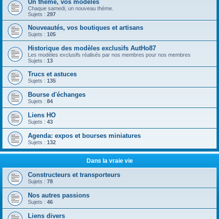
Un thème, vos modèles
Chaque samedi, un nouveau thème.
Sujets :
297
Nouveautés, vos boutiques et artisans
Sujets :
105
Historique des modèles exclusifs AutHo87
Les modèles exclusifs réalisés par nos membres pour nos membres
Sujets :
13
Trucs et astuces
Sujets :
135
Bourse d'échanges
Sujets :
84
Liens HO
Sujets :
43
Agenda: expos et bourses miniatures
Sujets :
132
Dans la vraie vie
Constructeurs et transporteurs
Sujets :
78
Nos autres passions
Sujets :
46
Liens divers