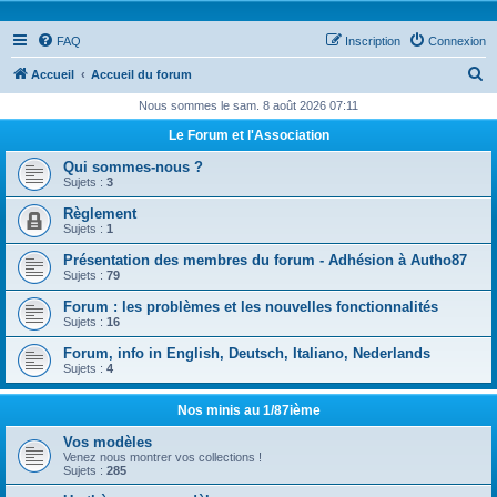
FAQ
Inscription
Connexion
R
Accueil
Accueil du forum
e
Nous sommes le sam. 8 août 2026 07:11
c
Le Forum et l'Association
h
Qui sommes-nous ?
e
Sujets :
3
r
Règlement
Sujets :
1
c
Présentation des membres du forum - Adhésion à Autho87
h
Sujets :
79
e
Forum : les problèmes et les nouvelles fonctionnalités
r
Sujets :
16
Forum, info in English, Deutsch, Italiano, Nederlands
Sujets :
4
Nos minis au 1/87ième
Vos modèles
Venez nous montrer vos collections !
Sujets :
285