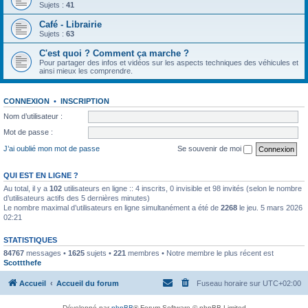
Sujets :
41
Café - Librairie
Sujets :
63
C'est quoi ? Comment ça marche ?
Pour partager des infos et vidéos sur les aspects techniques des véhicules et
ainsi mieux les comprendre.
CONNEXION
•
INSCRIPTION
Nom d’utilisateur :
Mot de passe :
J’ai oublié mon mot de passe
Se souvenir de moi
QUI EST EN LIGNE ?
Au total, il y a
102
utilisateurs en ligne :: 4 inscrits, 0 invisible et 98 invités (selon le nombre
d’utilisateurs actifs des 5 dernières minutes)
Le nombre maximal d’utilisateurs en ligne simultanément a été de
2268
le jeu. 5 mars 2026
02:21
STATISTIQUES
84767
messages •
1625
sujets •
221
membres • Notre membre le plus récent est
Scottthefe
Accueil
Accueil du forum
Fuseau horaire sur
UTC+02:00
Développé par
phpBB
® Forum Software © phpBB Limited