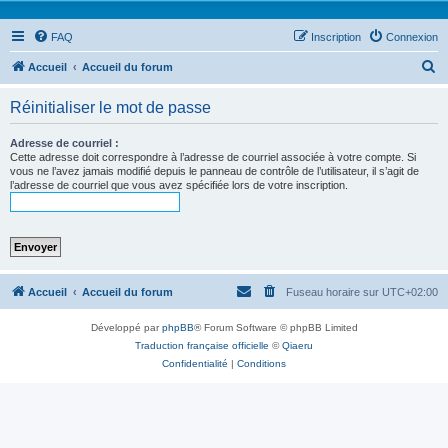
FAQ
Inscription
Connexion
R
Accueil
Accueil du forum
e
Réinitialiser le mot de passe
c
h
Adresse de courriel :
Cette adresse doit correspondre à l’adresse de courriel associée à votre compte. Si
e
vous ne l’avez jamais modifié depuis le panneau de contrôle de l’utilisateur, il s’agit de
l’adresse de courriel que vous avez spécifiée lors de votre inscription.
r
c
h
e
r
Accueil
Accueil du forum
Fuseau horaire sur
UTC+02:00
Développé par
phpBB
® Forum Software © phpBB Limited
Traduction française officielle
©
Qiaeru
Confidentialité
|
Conditions