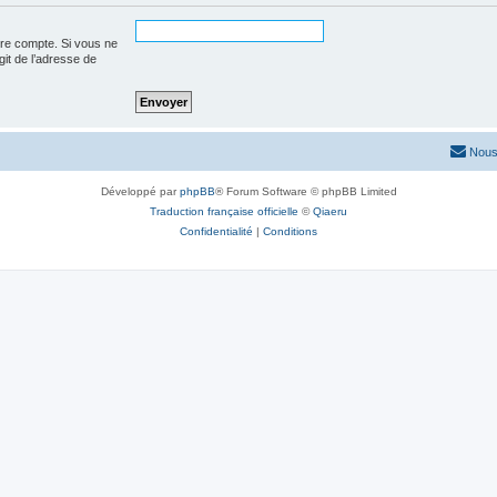
tre compte. Si vous ne
agit de l’adresse de
Nous
Développé par
phpBB
® Forum Software © phpBB Limited
Traduction française officielle
©
Qiaeru
Confidentialité
|
Conditions