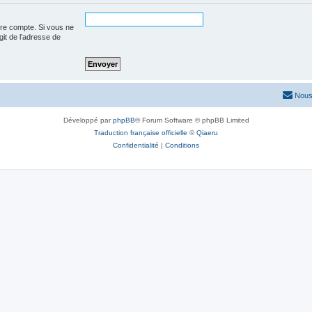
tre compte. Si vous ne
agit de l’adresse de
Nous
Développé par
phpBB
® Forum Software © phpBB Limited
Traduction française officielle
©
Qiaeru
Confidentialité
|
Conditions