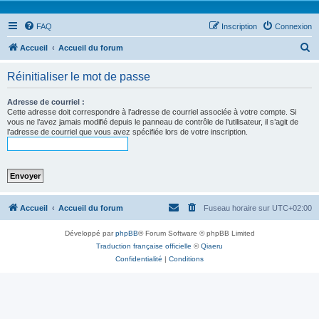
FAQ
Inscription
Connexion
R
Accueil
Accueil du forum
e
Réinitialiser le mot de passe
c
h
Adresse de courriel :
Cette adresse doit correspondre à l’adresse de courriel associée à votre compte. Si
e
vous ne l’avez jamais modifié depuis le panneau de contrôle de l’utilisateur, il s’agit de
l’adresse de courriel que vous avez spécifiée lors de votre inscription.
r
c
h
e
r
Accueil
Accueil du forum
Fuseau horaire sur
UTC+02:00
Développé par
phpBB
® Forum Software © phpBB Limited
Traduction française officielle
©
Qiaeru
Confidentialité
|
Conditions