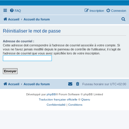
FAQ
Inscription
Connexion
R
Accueil
Accueil du forum
e
Réinitialiser le mot de passe
c
h
Adresse de courriel :
Cette adresse doit correspondre à l’adresse de courriel associée à votre compte. Si
e
vous ne l’avez jamais modifié depuis le panneau de contrôle de l’utilisateur, il s’agit de
l’adresse de courriel que vous avez spécifiée lors de votre inscription.
r
c
h
e
r
Accueil
Accueil du forum
Fuseau horaire sur
UTC+02:00
Développé par
phpBB
® Forum Software © phpBB Limited
Traduction française officielle
©
Qiaeru
Confidentialité
|
Conditions