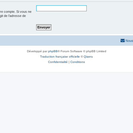
tre compte. Si vous ne
agit de l’adresse de
Nous
Développé par
phpBB
® Forum Software © phpBB Limited
Traduction française officielle
©
Qiaeru
Confidentialité
|
Conditions