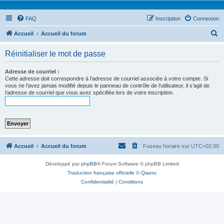
FAQ
Inscription
Connexion
R
Accueil
Accueil du forum
e
Réinitialiser le mot de passe
c
h
Adresse de courriel :
Cette adresse doit correspondre à l’adresse de courriel associée à votre compte. Si
e
vous ne l’avez jamais modifié depuis le panneau de contrôle de l’utilisateur, il s’agit de
l’adresse de courriel que vous avez spécifiée lors de votre inscription.
r
c
h
e
r
Accueil
Accueil du forum
Fuseau horaire sur
UTC+02:00
Développé par
phpBB
® Forum Software © phpBB Limited
Traduction française officielle
©
Qiaeru
Confidentialité
|
Conditions