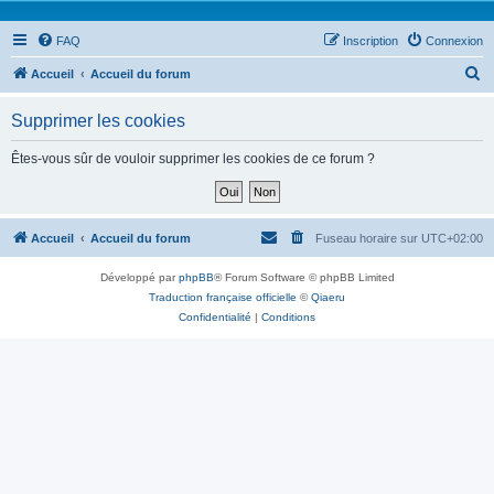
FAQ
Inscription
Connexion
R
Accueil
Accueil du forum
e
Supprimer les cookies
c
h
Êtes-vous sûr de vouloir supprimer les cookies de ce forum ?
e
r
c
Accueil
Accueil du forum
Fuseau horaire sur
UTC+02:00
h
Développé par
phpBB
® Forum Software © phpBB Limited
e
Traduction française officielle
©
Qiaeru
r
Confidentialité
|
Conditions