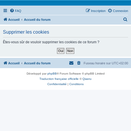
FAQ
Inscription
Connexion
R
Accueil
Accueil du forum
e
Supprimer les cookies
c
h
Êtes-vous sûr de vouloir supprimer les cookies de ce forum ?
e
r
c
Accueil
Accueil du forum
Fuseau horaire sur
UTC+02:00
h
Développé par
phpBB
® Forum Software © phpBB Limited
e
Traduction française officielle
©
Qiaeru
r
Confidentialité
|
Conditions