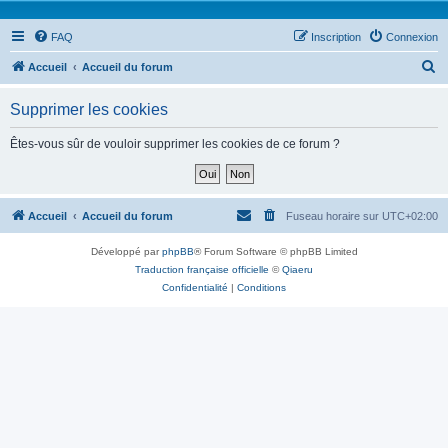
FAQ
Inscription
Connexion
R
Accueil
Accueil du forum
e
Supprimer les cookies
c
h
Êtes-vous sûr de vouloir supprimer les cookies de ce forum ?
e
r
c
Accueil
Accueil du forum
Fuseau horaire sur
UTC+02:00
h
Développé par
phpBB
® Forum Software © phpBB Limited
e
Traduction française officielle
©
Qiaeru
r
Confidentialité
|
Conditions