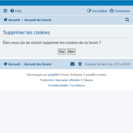
FAQ
Inscription
Connexion
R
Accueil
Accueil du forum
e
Supprimer les cookies
c
h
Êtes-vous sûr de vouloir supprimer les cookies de ce forum ?
e
r
c
Accueil
Accueil du forum
Fuseau horaire sur
UTC+02:00
h
Développé par
phpBB
® Forum Software © phpBB Limited
e
Traduction française officielle
©
Qiaeru
r
Confidentialité
|
Conditions