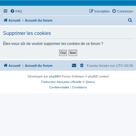
FAQ
Inscription
Connexion
R
Accueil
Accueil du forum
e
Supprimer les cookies
c
h
Êtes-vous sûr de vouloir supprimer les cookies de ce forum ?
e
r
c
Accueil
Accueil du forum
Fuseau horaire sur
UTC+02:00
h
Développé par
phpBB
® Forum Software © phpBB Limited
e
Traduction française officielle
©
Qiaeru
r
Confidentialité
|
Conditions