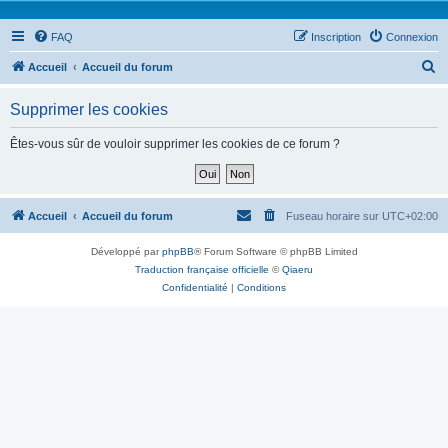
FAQ
Inscription
Connexion
R
Accueil
Accueil du forum
e
Supprimer les cookies
c
h
Êtes-vous sûr de vouloir supprimer les cookies de ce forum ?
e
r
c
Accueil
Accueil du forum
Fuseau horaire sur
UTC+02:00
h
Développé par
phpBB
® Forum Software © phpBB Limited
e
Traduction française officielle
©
Qiaeru
r
Confidentialité
|
Conditions