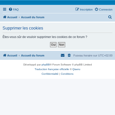
FAQ
Inscription
Connexion
R
Accueil
Accueil du forum
e
Supprimer les cookies
c
h
Êtes-vous sûr de vouloir supprimer les cookies de ce forum ?
e
r
c
Accueil
Accueil du forum
Fuseau horaire sur
UTC+02:00
h
Développé par
phpBB
® Forum Software © phpBB Limited
e
Traduction française officielle
©
Qiaeru
r
Confidentialité
|
Conditions