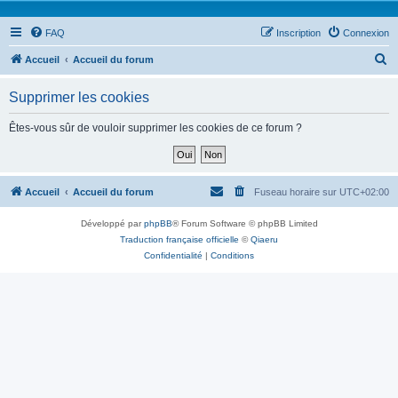
FAQ
Inscription
Connexion
R
Accueil
Accueil du forum
e
Supprimer les cookies
c
h
Êtes-vous sûr de vouloir supprimer les cookies de ce forum ?
e
r
c
Accueil
Accueil du forum
Fuseau horaire sur
UTC+02:00
h
Développé par
phpBB
® Forum Software © phpBB Limited
e
Traduction française officielle
©
Qiaeru
r
Confidentialité
|
Conditions