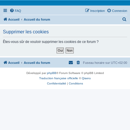
FAQ
Inscription
Connexion
R
Accueil
Accueil du forum
e
Supprimer les cookies
c
h
Êtes-vous sûr de vouloir supprimer les cookies de ce forum ?
e
r
c
Accueil
Accueil du forum
Fuseau horaire sur
UTC+02:00
h
Développé par
phpBB
® Forum Software © phpBB Limited
e
Traduction française officielle
©
Qiaeru
r
Confidentialité
|
Conditions