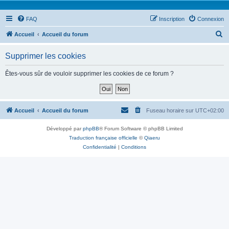
FAQ
Inscription
Connexion
R
Accueil
Accueil du forum
e
Supprimer les cookies
c
h
Êtes-vous sûr de vouloir supprimer les cookies de ce forum ?
e
r
c
Accueil
Accueil du forum
Fuseau horaire sur
UTC+02:00
h
Développé par
phpBB
® Forum Software © phpBB Limited
e
Traduction française officielle
©
Qiaeru
r
Confidentialité
|
Conditions