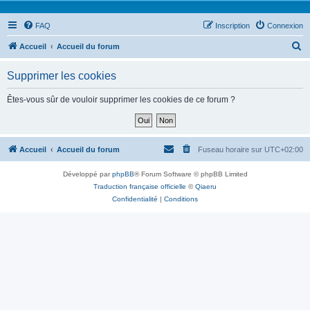
FAQ
Inscription
Connexion
R
Accueil
Accueil du forum
e
Supprimer les cookies
c
h
Êtes-vous sûr de vouloir supprimer les cookies de ce forum ?
e
r
c
Accueil
Accueil du forum
Fuseau horaire sur
UTC+02:00
h
Développé par
phpBB
® Forum Software © phpBB Limited
e
Traduction française officielle
©
Qiaeru
r
Confidentialité
|
Conditions