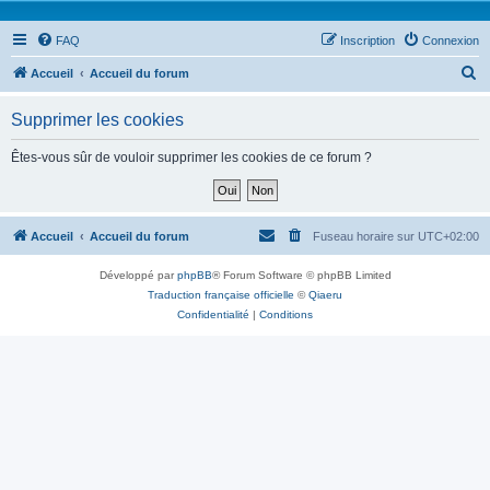
FAQ
Inscription
Connexion
R
Accueil
Accueil du forum
e
Supprimer les cookies
c
h
Êtes-vous sûr de vouloir supprimer les cookies de ce forum ?
e
r
c
Accueil
Accueil du forum
Fuseau horaire sur
UTC+02:00
h
Développé par
phpBB
® Forum Software © phpBB Limited
e
Traduction française officielle
©
Qiaeru
r
Confidentialité
|
Conditions